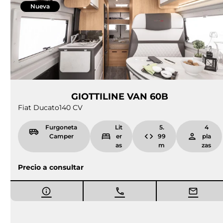
Proximamente
Nueva
GIOTTILINE VAN 60B
Fiat Ducato
140 CV
Furgoneta
Lit
5.
4
Camper
er
99
pla
as
m
zas
Precio a consultar