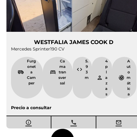
WESTFALIA JAMES COOK D
Mercedes Sprinter
190 CV
Furg
Ca
5.
4
A
onet
ma
9
p
ut
a
tran
3
l
o
Cam
sver
m
a
m
per
sal
z
át
a
ic
s
a
Precio a consultar