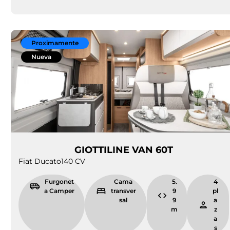
Proximamente
Nueva
GIOTTILINE VAN 60T
Fiat Ducato
140 CV
Furgonet
Cama
5.
4
a Camper
transver
9
pl
sal
9
a
m
z