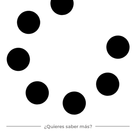
Vendida
Nueva
DREAMER CAMPER FIVE
Fiat Ducato
140 CV
Furgoneta
Lit
6.
5
Camper
er
36
pla
as
m
zas
Precio a consultar