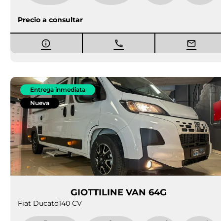
a
s
Precio a consultar
Entrega inmediata
Nueva
GIOTTILINE VAN 64G
Fiat Ducato
140 CV