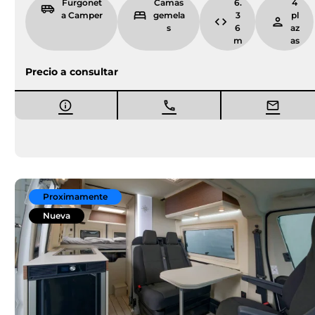
Furgonet
Camas
6.
4
a Camper
gemela
3
pl
s
6
az
m
as
Precio a consultar
Proximamente
Nueva