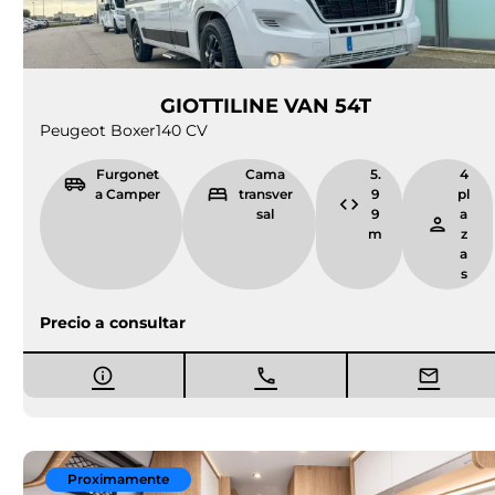
GIOTTILINE VAN 54T
Peugeot Boxer
140 CV
Furgonet
Cama
5.
4
a Camper
transver
9
pl
sal
9
a
m
z
a
s
Precio a consultar