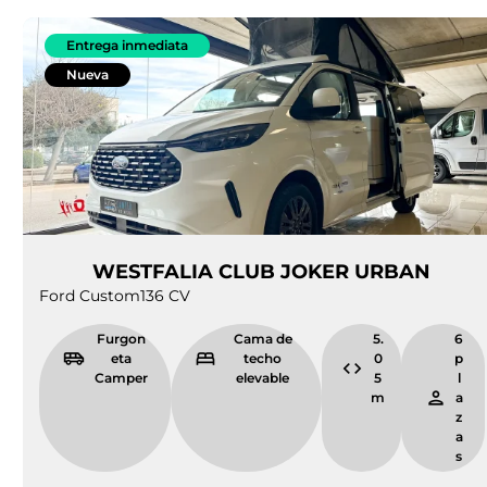
Entrega inmediata
Nueva
WESTFALIA CLUB JOKER URBAN
Ford Custom
136 CV
Furgon
Cama de
5.
6
eta
techo
0
p
Camper
elevable
5
l
m
a
z
a
s