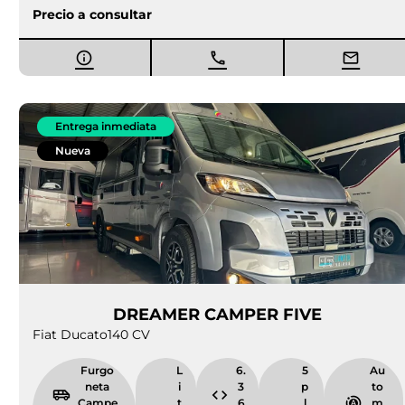
Precio a consultar
Entrega inmediata
Nueva
DREAMER CAMPER FIVE
Fiat Ducato
140 CV
Furgo
L
6.
5
Au
neta
i
3
p
to