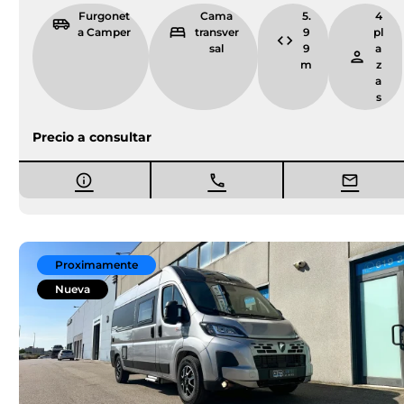
Furgonet
Cama
5.
4
a Camper
transver
9
pl
sal
9
a
m
z
a
s
Precio a consultar
Proximamente
Nueva