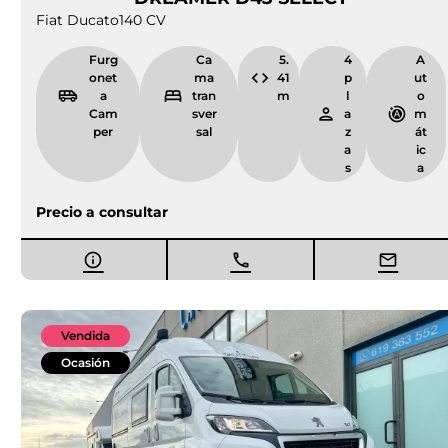
DREAMER D43 SELECT
Fiat Ducato
140 CV
Furg
Ca
5.
4
A
onet
ma
41
p
ut
a
tran
m
l
o
Cam
sver
a
m
per
sal
z
át
a
ic
s
a
Precio a consultar
Vendida
Ocasión