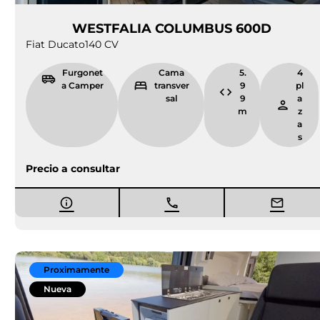
WESTFALIA COLUMBUS 600D
Fiat Ducato
140 CV
Furgonet
Cama
5.
4
a Camper
transver
9
pl
sal
9
a
m
z
a
s
Precio a consultar
Proximamente
Nueva