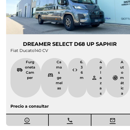
DREAMER SELECT D68 UP SAPHIR
Fiat Ducato
140 CV
Furg
Ca
6.
4
A
oneta
ma
3
p
ut
Cam
s
6
l
o
per
ge
m
a
m
mel
z
át
as
a
ic
s
a
Precio a consultar