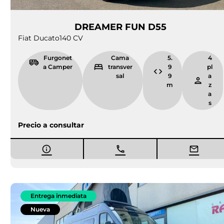
DREAMER FUN D55
Fiat Ducato
140 CV
Furgonet
Cama
5.
4
a Camper
transver
9
pl
sal
9
a
m
z
a
s
Precio a consultar
Entrega inmediata
Nueva