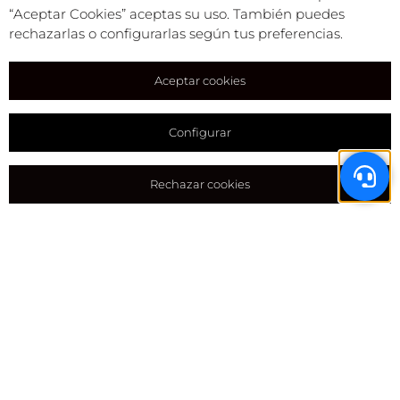
“Aceptar Cookies” aceptas su uso. También puedes
rechazarlas o configurarlas según tus preferencias.
Aceptar cookies
Configurar
Rechazar cookies
DUERME TRANQUILO, TU
VEHICULO ESTÁ EN BUENAS
MANOS
Estacionamientos estratégicamente
distribuidos en todo el territorio, donde
podrás
dejar tu autocaravana, caravana, remolque o