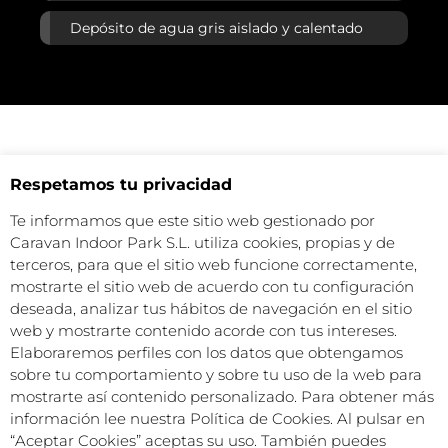
Depósito de agua gris aislado y calentado
Su diseño
Respetamos tu privacidad
Un diseño hecho para ti
Te informamos que este sitio web gestionado por
Caravan Indoor Park S.L. utiliza cookies, propias y de
terceros, para que el sitio web funcione correctamente,
mostrarte el sitio web de acuerdo con tu configuración
deseada, analizar tus hábitos de navegación en el sitio
web y mostrarte contenido acorde con tus intereses.
Elaboraremos perfiles con los datos que obtengamos
sobre tu comportamiento y sobre tu uso de la web para
mostrarte así contenido personalizado. Para obtener más
Recorrido 360º
información lee nuestra Política de Cookies. Al pulsar en
Explora en realidad virtual
“Aceptar Cookies” aceptas su uso. También puedes