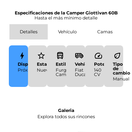
Especificaciones de la Camper Giottivan 60B
Hasta el más mínimo detalle
Detalles
Vehículo
Camas
Disponibilidad
Estado
Estilo
Vehículo
Potencia
Tipo
de
Próximamente
Nueva
Furgoneta
Fiat
140
cambio
Camper
Ducato
CV
Manual
Galeria
Explora todos sus rincones