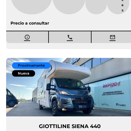
a
s
Precio a consultar
Proximamente
Nueva
GIOTTILINE SIENA 440