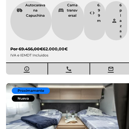
Autocarava
Cama
6.
6
na
transv
9
p
Capuchina
ersal
9
l
m
a
z
a
s
Por
69.456,00
€
62.000,00
€
IVA e IEMDT Incluidos
Proximamente
Nueva