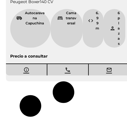
Peugeot Boxer
140 CV
Autocarava
Cama
6.
6
na
transv
9
p
Capuchina
ersal
9
l
m
a
z
a
s
Precio a consultar