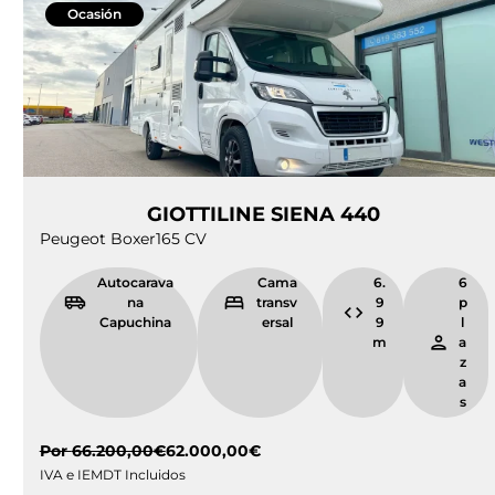
Ocasión
GIOTTILINE SIENA 440
Peugeot Boxer
165 CV
Autocarava
Cama
6.
6
na
transv
9
p
Capuchina
ersal
9
l
m
a
z
a
s
Por
66.200,00
€
62.000,00
€
IVA e IEMDT Incluidos