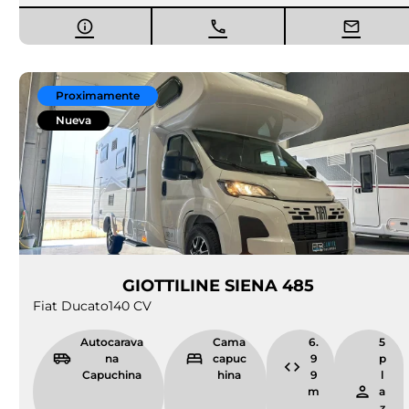
Proximamente
Nueva
GIOTTILINE SIENA 485
Fiat Ducato
140 CV
Autocarava
Cama
6.
5
na
capuc
9
p
Capuchina
hina
9
l
m
a
z