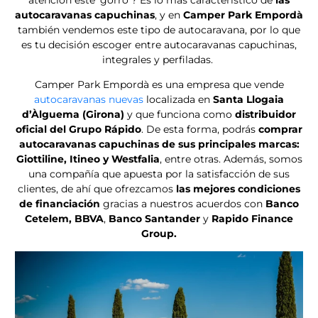
autocaravanas capuchinas
, y en
Camper Park Empordà
también vendemos este tipo de autocaravana, por lo que
es tu decisión escoger entre autocaravanas capuchinas,
integrales y perfiladas.
Camper Park Empordà es una empresa que vende
autocaravanas nuevas
localizada en
Santa Llogaia
d’Àlguema (Girona)
y que funciona como
distribuidor
oficial del Grupo Rápido
. De esta forma, podrás
comprar
autocaravanas capuchinas de sus principales marcas:
Giottiline, Itineo y Westfalia
, entre otras. Además, somos
una compañía que apuesta por la satisfacción de sus
clientes, de ahí que ofrezcamos
las mejores condiciones
de financiación
gracias a nuestros acuerdos con
Banco
Cetelem, BBVA
,
Banco Santander
y
Rapido Finance
Group.