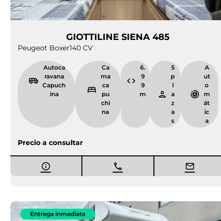
GIOTTILINE SIENA 485
Peugeot Boxer
140 CV
Autoca
Ca
6.
5
A
ravana
ma
9
p
ut
Capuch
ca
9
l
o
ina
pu
m
a
m
chi
z
át
na
a
ic
s
a
Precio a consultar
Entrega inmediata