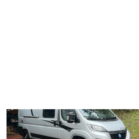
Vendida
Nueva
DREAMER CAMPER FIVE
Fiat Ducato
140 CV
Furgoneta
Lit
6.
5
Camper
er
36
pla
as
m
zas
Precio a consultar