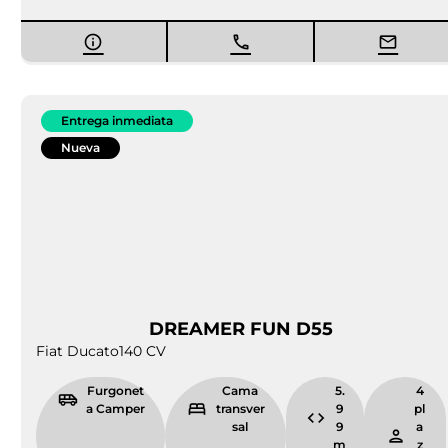
En resumen,
Camper Park Empordá
vende
furgonetas campers para
al mejor precio
y
Lleida
nosotros te ayudaremos a seleccionar el vehículo que
mejor se ajuste a tus necesidades. Cada furgo es un
mundo, por lo que evita perderte en características y
modelos y confía en nuestra labor como expertos en
Caravaning.
No te marches sin antes preguntar por la posibilidad
de
. Somos una empresa
financiar tu furgoneta camper
que ha entablado contacto con las mejores empresas
financieras del mercado, tales como
Banco Cetelem,
BBVA, Banco Santander y Rapido Finance Group
.
Calcularemos la cuota mensual en que se te queda el
préstamo y podrás empezar a disfrutar de tu vehículo
sin pensar en el importe final, pagándolo mes a mes
en cómodas plazos.