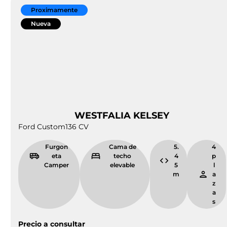
de sus características y complementos.
También vendemos
furgonetas campers de segunda
mano
, de diferentes marcas, pero todas ellas tienen
en común lo mismo: son furgonetas que han sido
revisadas y puestas a punto por un equipo de expertos
en Caravaning, por lo que
se encuentran en perfecto
estado independientemente de su año de
matriculación y kilometraje
. Podrás probarlas si lo
necesitas para que compruebes tú mismo cómo es la
conducción.
En cualquier caso,
las furgonetas campers de
Camper Park Empordà están disponibles en
versiones de hasta 4 o 5 plazas (según modelo),
teniendo espacio suficiente para albergar a pequeñas
familias y grupos de amigos.
Compra una furgoneta camper desde
Lleida al mejor precio con Camper Park
Empordà