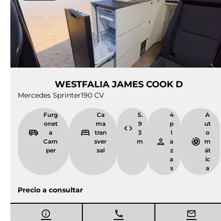
a Camper
transver
9
pl
sal
9
a
m
z
a
s
Precio a consultar
Vendida
Ocasión