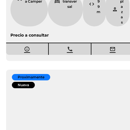
pintorescos de la provincia de Lleida, de visitar las
maravillas de Catalunya y el resto de España. O bien,
de
llevarte la casa a cuestas
y partir fuera de España
en búsqueda de nuevas aventuras sin necesidad de
un hotel o restaurante. Esto es todo lo que te permite
el Camping-Caravaning. Puede que ya lo hayas
probado en régimen de alquiler, o bien que un amigo
o familiar te haya invitado a su propia autocaravana o
camper. ¿Por qué no aprovechas la oportunidad que
te ofrecemos desde
, empresa
Camper Park Empordà
especializada en la venta de furgonetas campers
para Lleida
, y compras la tuya propia?
Con comodidades que van desde cocinas compactas
hasta zonas de descanso de lo más acogedoras,
cada
vehículo está equipado para satisfacer tus
necesidades
mientras sucumbes a los encantos de la
vida nómada. En Camper Park Empordà nos
enorgullece ofrecer
una selección excepcional de
vehículos
que no solo representan la libertad en la
carretera, también combinan
comodidad y estilo