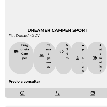
años de experiencia en la venta de furgonetas
campers para Lleida
y otras provincias de Catalunya.
Nos encontramos en
Santa Llogaia d’Àlguema
(Girona)
, por lo que te recomendamos contactar con
nosotros (
o
+34 972 500 449
) y pedir cita sin
info@camperparkemporda.com
compromiso para que tu visita sea
personalizada
e
individualizada
. Queremos que te marches de aquí
con el vehículo más apropiado para cada ocasión, ya
sea una
o una
furgoneta camper nueva
furgoneta
.
camper seminueva al mejor precio
Vendemos furgonetas campers de todos los tamaños
y distribuciones gracias a los acuerdos que tenemos
con las principales marcas del sector Caravaning. Si
nos centramos en las
campers nuevas
, somos
distribuidores del Grupo Rapido (Itineo, Giottiline y
Westfalia)
, por lo que en nuestro catálogo encontrarás
sus últimas novedades. Algunas estarán disponibles
en el concesionario y las podrás ver
in situ
; otras,
podrás solicitarlas bajo pedido personalizando muchas