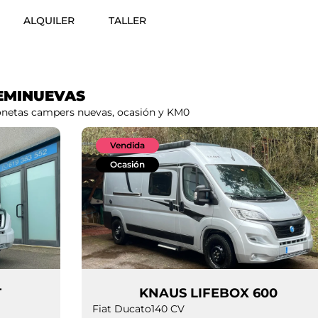
ALQUILER
TALLER
EMINUEVAS
gonetas campers nuevas, ocasión y KM0
Vendida
Ocasión
T
KNAUS LIFEBOX 600
Fiat Ducato
140 CV