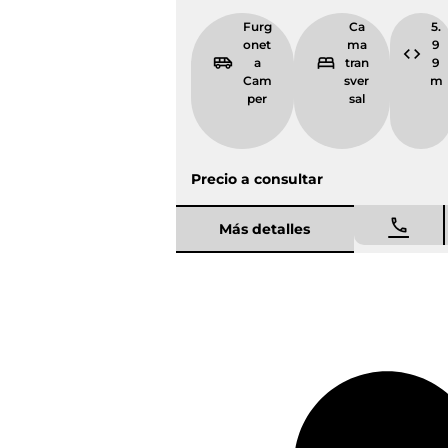
Furg
Ca
5.
onet
ma
9
a
tran
9
Cam
sver
m
per
sal
Precio a consultar
Más detalles