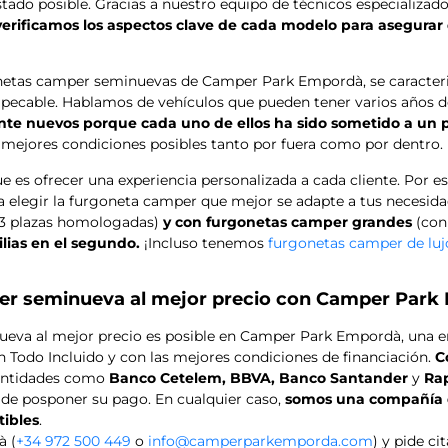
tado posible. Gracias a nuestro equipo de técnicos especializad
 verificamos los aspectos clave de cada modelo para asegura
netas camper seminuevas de Camper Park Empordà, se caracter
impecable. Hablamos de vehículos que pueden tener varios años 
te nuevos porque cada uno de ellos ha sido sometido a un p
s mejores condiciones posibles tanto por fuera como por dentro.
s ofrecer una experiencia personalizada a cada cliente. Por es
a elegir la furgoneta camper que mejor se adapte a tus necesida
3 plazas homologadas)
y con furgonetas camper grandes
(con 
ilias en el segundo.
¡Incluso tenemos
furgonetas camper de luj
r seminueva al mejor precio con Camper Park
eva al mejor precio es posible en Camper Park Empordà, una 
n Todo Incluido y con las mejores condiciones de financiación.
C
entidades como
Banco Cetelem, BBVA, Banco Santander
y
Ra
 de posponer su pago. En cualquier caso,
somos una compañía q
ibles
.
 (
+34 972 500 449
o
info@camperparkemporda.com
) y pide c