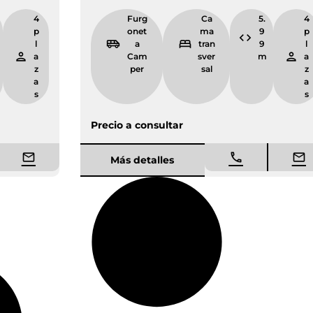
4
Furg
Ca
5.
4
p
onet
ma
9
p
l
a
tran
9
l
a
Cam
sver
m
a
z
per
sal
z
a
a
s
s
Precio a consultar
Más detalles