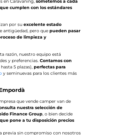
os en Caravaning,
sometemos a cada
r que cumplen con los estándares
izan por su
excelente estado
de antigüedad, pero que
pueden pasar
roceso de limpieza y
ta razón, nuestro equipo está
des y preferencias.
Contamos con
hasta 5 plazas),
perfectas para
o
y seminuevas para los clientes más
 Empordà
empresa que vende camper van de
onsulta nuestra selección de
pido Finance Group
, o bien decide
ue pone a tu disposición precios
ita previa sin compromiso con nosotros