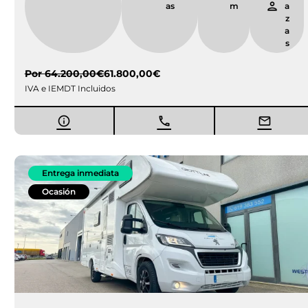
as
m
a
z
a
s
Por
64.200,00
€
61.800,00
€
IVA e IEMDT Incluidos
Entrega inmediata
Ocasión