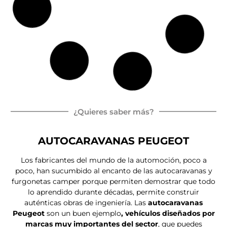
GIOTTILINE TOSCAN 74NF
Peugeot Boxer
165 CV
Autocaravan
Ca
7.
4
a Perfilada
ma
4
pl
isla
2
az
m
as
Precio a consultar
Proximamente
Nueva