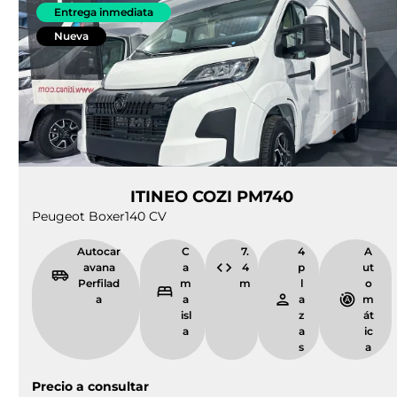
Entrega inmediata
Nueva
ITINEO COZI PM740
Peugeot Boxer
140 CV
Autocar
C
7.
4
A
avana
a
4
p
ut
Perfilad
m
m
l
o
a
a
a
m
isl
z
át
a
a
ic
s
a
Precio a consultar