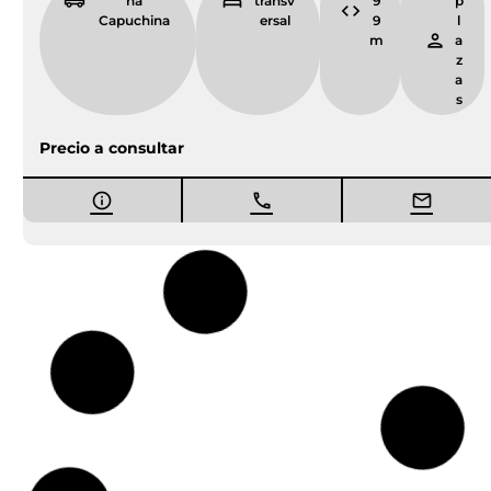
na
transv
9
p
Capuchina
ersal
9
l
m
a
z
a
s
Precio a consultar
Vendida
Nueva