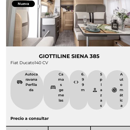
Nueva
GIOTTILINE SIENA 385
Fiat Ducato
140 CV
Autoca
Ca
6.
5
A
ravana
ma
9
p
ut
Perfila
s
9
l
o
da
ge
m
a
m
me
z
át
las
a
ic
s
a
Precio a consultar