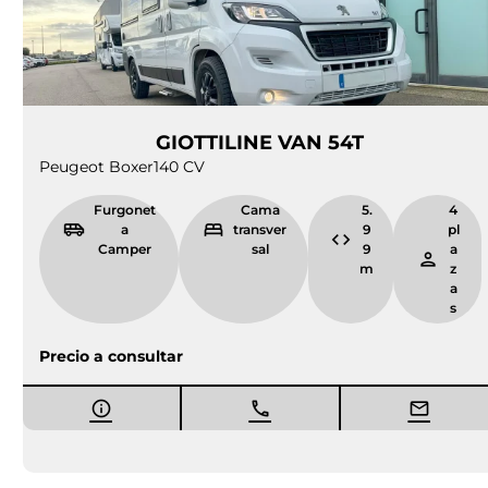
GIOTTILINE VAN 54T
Peugeot Boxer
140 CV
Furgonet
Cama
5.
4
a
transver
9
pl
Camper
sal
9
a
m
z
a
s
Precio a consultar