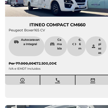
ITINEO COMPACT CM660
Peugeot Boxer
165 CV
Autocaravan
Ca
6.
4
a Integral
ma
6
pl
isla
m
az
as
Por
77.000,00
€
72.500,00
€
IVA e IEMDT Incluidos