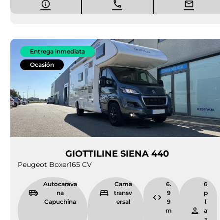
Entrega inmediata
Ocasión
GIOTTILINE SIENA 440
Peugeot Boxer
165 CV
Autocarava
Cama
6.
6
na
transv
9
p
Capuchina
ersal
9
l
m
a
z