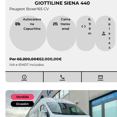
GIOTTILINE SIENA 440
Peugeot Boxer
165 CV
Autocarava
Cama
6.
6
na
transv
9
p
Capuchina
ersal
9
l
m
a
z
a
s
Por
66.200,00
€
62.000,00
€
IVA e IEMDT Incluidos
Vendida
Ocasión