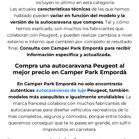
Autocaravan
Ca
7.
4
a Perfilada
ma
2
pl
isla
m
az
as
Precio a consultar
Proximamente
Nueva