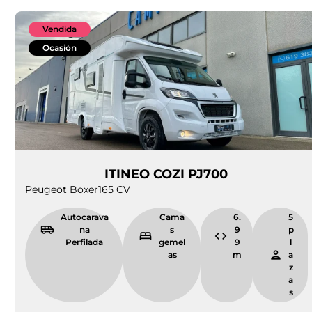
Vendida
Ocasión
ITINEO COZI PJ700
Peugeot Boxer
165 CV
Autocarava
Cama
6.
5
na
s
9
p
Perfilada
gemel
9
l
as
m
a
z
a
s