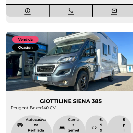
Vendida
Ocasión
GIOTTILINE SIENA 385
Peugeot Boxer
140 CV
Autocarava
Cama
6.
5
na
s
9
p
Perfilada
gemel
9
l