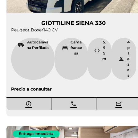
GIOTTILINE SIENA 330
Peugeot Boxer
140 CV
Autocarava
Cama
5.
4
na Perfilada
france
9
p
sa
9
l
m
a
z
a
s
Precio a consultar
Entrega inmediata