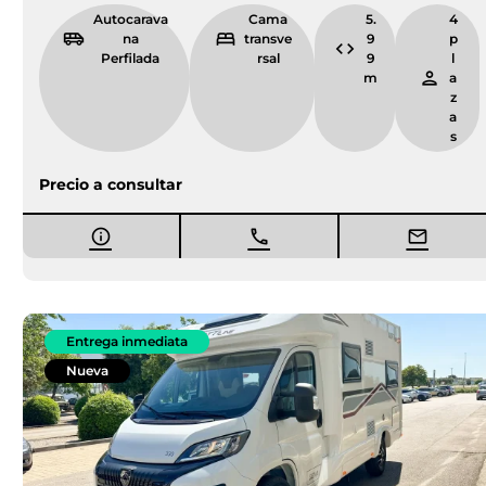
Autocarava
Cama
5.
4
na
transve
9
p
Perfilada
rsal
9
l
m
a
z
a
s
Precio a consultar
Entrega inmediata
Nueva