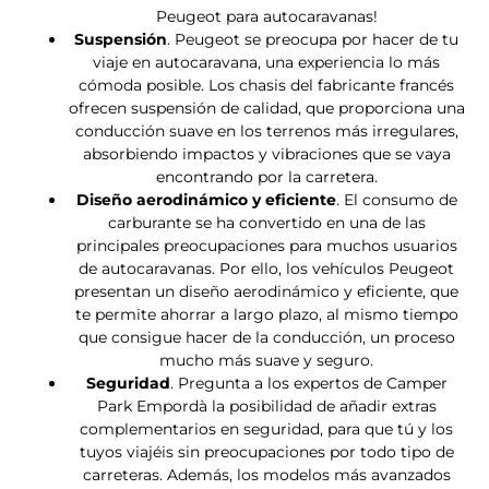
Precio a consultar
Vendida
Nueva
RAPIDO 686F
Peugeot Boxer
140 CV