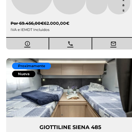
a
s
Por
69.456,00
€
62.000,00
€
IVA e IEMDT Incluidos
Proximamente
Nueva
GIOTTILINE SIENA 485