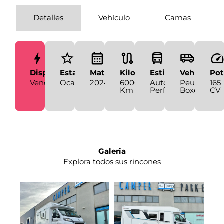
Detalles
Vehículo
Camas
Disponibilidad
Estado
Matriculación
Kilometraje
Estilo
Vehículo
Pot
Vendida
Ocasión
2024
60000
Autocaravana
Peugeot
165
Km
Perfilada
Boxer
CV
Galeria
Explora todos sus rincones