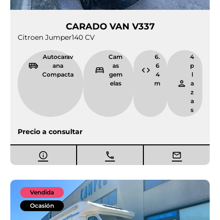
CARADO VAN V337
Citroen Jumper
140 CV
Autocarav
Cam
6.
4
ana
as
6
p
Compacta
gem
4
l
elas
m
a
z
a
s
Precio a consultar
Vendida
Ocasión