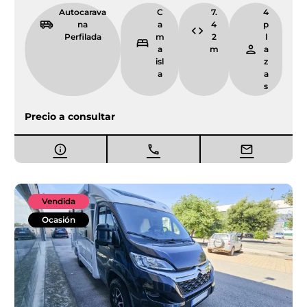
Autocarava
C
7.
4
na
a
4
p
Perfilada
m
2
l
a
m
a
isl
z
a
a
s
Precio a consultar
Vendida
Ocasión