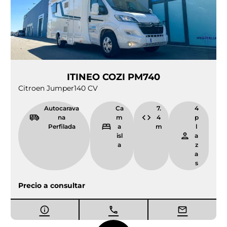
ITINEO COZI PM740
Citroen Jumper
140 CV
Autocarava
Ca
7.
4
na
m
4
p
Perfilada
a
m
l
isl
a
a
z
a
s
Precio a consultar