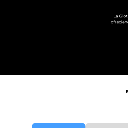
La Giot
ofrecien
E