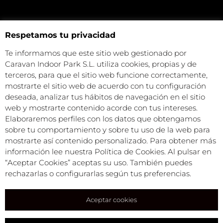
Respetamos tu privacidad
NUESTRA UBICACIÓN
Haz click aquí y mira como llegar a la tienda
Te informamos que este sitio web gestionado por
CONTACTA CON NOSOTROS
Caravan Indoor Park S.L. utiliza cookies, propias y de
+34 972 500 449
terceros, para que el sitio web funcione correctamente,
info@camperparkemporda.com
mostrarte el sitio web de acuerdo con tu configuración
deseada, analizar tus hábitos de navegación en el sitio
NUESTRAS REDES
web y mostrarte contenido acorde con tus intereses.
Elaboraremos perfiles con los datos que obtengamos
sobre tu comportamiento y sobre tu uso de la web para
Caravan Park Empordà S.L.©
mostrarte así contenido personalizado. Para obtener más
Todos los derechos reservados
información lee nuestra Política de Cookies. Al pulsar en
Condiciones comerciales
“Aceptar Cookies” aceptas su uso. También puedes
Política de privacidad
rechazarlas o configurarlas según tus preferencias.
Aviso legal
Política de cookies
Aceptar cookies