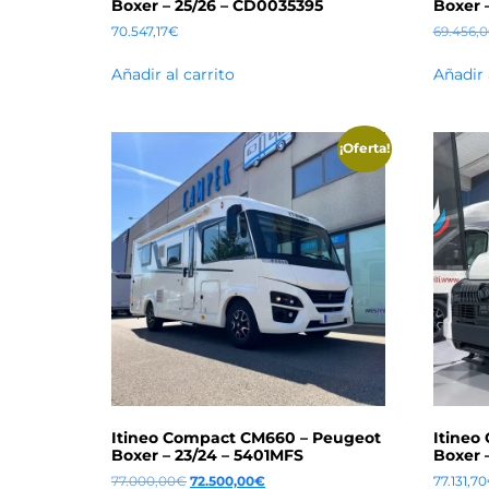
Boxer – 25/26 – CD0035395
Boxer 
70.547,17
€
69.456,
Añadir al carrito
Añadir 
¡Oferta!
Itineo Compact CM660 – Peugeot
Itineo
Boxer – 23/24 – 5401MFS
Boxer –
77.000,00
€
72.500,00
€
77.131,70