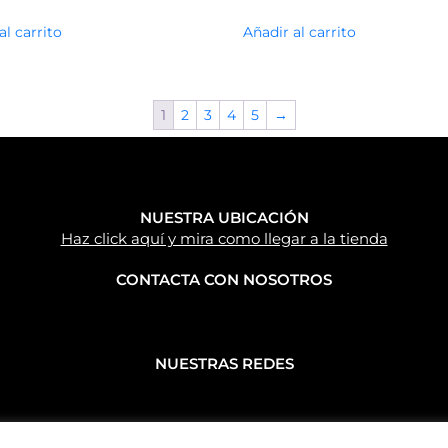
al carrito
Añadir al carrito
1
2
3
4
5
→
NUESTRA UBICACIÓN
Haz click aquí y mira como llegar a la tienda
CONTACTA CON NOSOTROS
NUESTRAS REDES
Caravan Park Empordà S.L.©