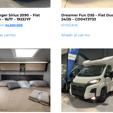
ger Sirius 2090 – Fiat
Dreamer Fun D55 – Fiat Duc
– 16/17 – 1923JYF
24/25 – CD0473733
00
€
54.500,00
€
67.555,80
€
al carrito
Añadir al carrito