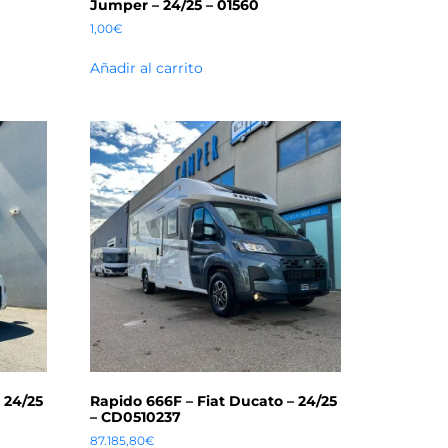
Jumper – 24/25 – 01560
1,00
€
Añadir al carrito
 24/25
Rapido 666F – Fiat Ducato – 24/25
– CD0510237
87.185,80
€