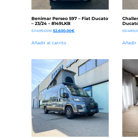
Benimar Perseo 597 – Fiat Ducato
Challen
– 23/24 – 8149LKB
Ducato 
57.499,00
€
52.600,00
€
59.489,
Añadir al carrito
Añadir 