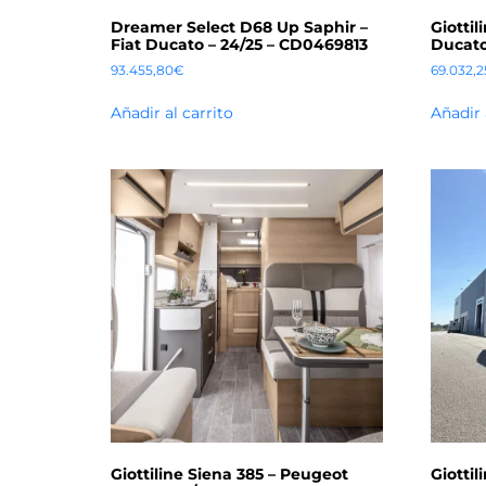
Dreamer Select D68 Up Saphir –
Giotti
Fiat Ducato – 24/25 – CD0469813
Ducato
93.455,80
€
69.032,2
Añadir al carrito
Añadir 
Giottiline Siena 385 – Peugeot
Giotti