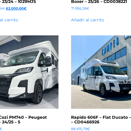
– 23/24 – 1029MJS
Boxer – 25/26 – CD0038221
00
€
62.000,00
€
71.956,28
€
al carrito
Añadir al carrito
 Cozi PM740 – Peugeot
Rapido 606F – Fiat Ducato –
 24/25 – 5
– CD0466926
€
88.815,79
€