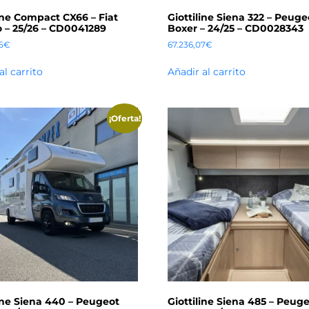
line Compact CX66 – Fiat
Giottiline Siena 322 – Peuge
 – 25/26 – CD0041289
Boxer – 24/25 – CD0028343
5
€
67.236,07
€
al carrito
Añadir al carrito
¡Oferta!
line Siena 440 – Peugeot
Giottiline Siena 485 – Peug