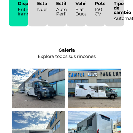
Disponibilidad
Estado
Estilo
Vehículo
Potencia
Tipo
de
Entrega
Nueva
Autocaravana
Fiat
140
cambio
inmediata
Perfilada
Ducato
CV
Automát
Galeria
Explora todos sus rincones