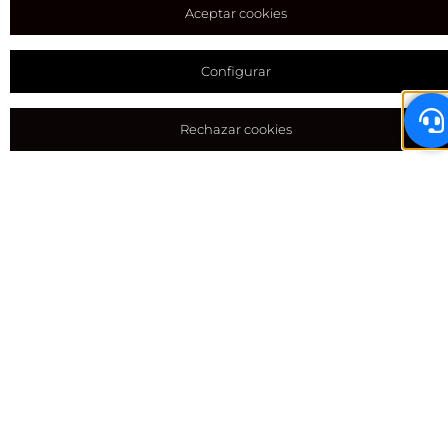
Aceptar cookies
Equipamientos y extras
Para completar tu autocaravana
Configurar
Pack Select Series 6F
Rechazar cookies
Pack 65 Aniversario
Cama de techo con somier de láminas con
colchón Bultex de manipulación eléctrica y
desembragable
Ducha exterior con agua caliente, agua fría
Fiat 140 CV con caja de cambios automática
- 3.5T (Desde 140 CV Manual 3.5 T)