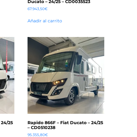
Ducato – 24/25 – CD0035523
67.943,50
€
Añadir al carrito
 24/25
Rapido 866F – Fiat Ducato – 24/25
– CD0510238
95.355,80
€