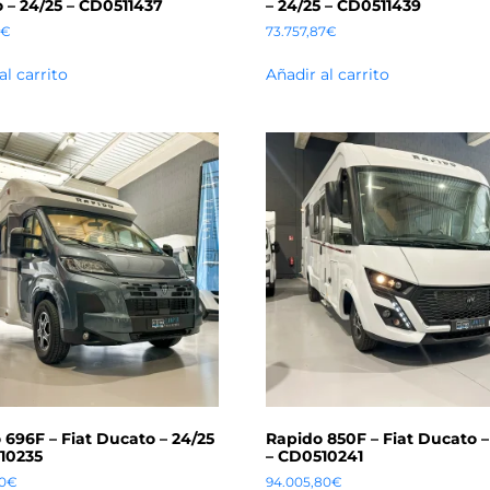
 – 24/25 – CD0511437
– 24/25 – CD0511439
€
73.757,87
€
al carrito
Añadir al carrito
 696F – Fiat Ducato – 24/25
Rapido 850F – Fiat Ducato –
10235
– CD0510241
0
€
94.005,80
€