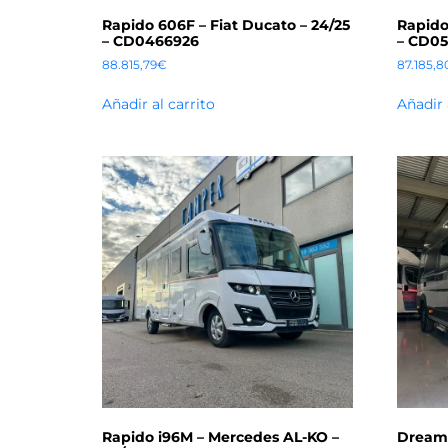
Rapido 606F – Fiat Ducato – 24/25
Rapido
– CD0466926
– CD05
88.815,79
€
87.185,8
Añadir al carrito
Añadir 
Rapido i96M – Mercedes AL-KO –
Dreame