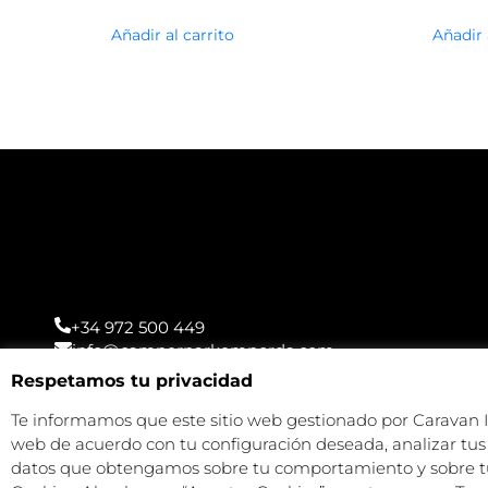
Añadir al carrito
Añadir 
+34 972 500 449
info@camperparkemporda.com
Respetamos tu privacidad
Te informamos que este sitio web gestionado por Caravan Ind
web de acuerdo con tu configuración deseada, analizar tus 
datos que obtengamos sobre tu comportamiento y sobre tu 