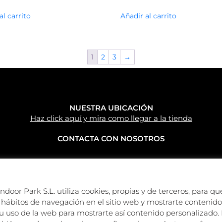
al carrito
Añadir al carrito
1
2
3
→
NUESTRA UBICACIÓN
Haz click aquí y mira como llegar a la tienda
CONTACTA CON NOSOTROS
NUESTRAS REDES
oor Park S.L. utiliza cookies, propias y de terceros, para que
hábitos de navegación en el sitio web y mostrarte contenido 
Caravan Park Empordà S.L.©
uso de la web para mostrarte así contenido personalizado. 