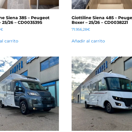
ine Siena 385 – Peugeot
Giottiline Siena 485 – Peug
– 25/26 – CD0035395
Boxer – 25/26 – CD0038221
7
€
71.956,28
€
al carrito
Añadir al carrito