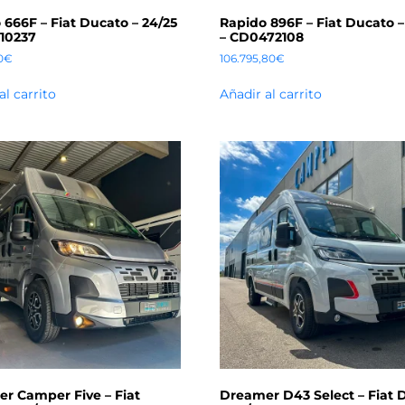
 666F – Fiat Ducato – 24/25
Rapido 896F – Fiat Ducato –
10237
– CD0472108
0
€
106.795,80
€
al carrito
Añadir al carrito
r Camper Five – Fiat
Dreamer D43 Select – Fiat 