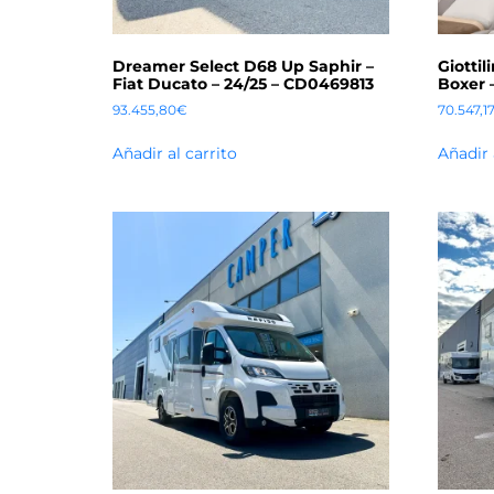
Dreamer Select D68 Up Saphir –
Giottil
Fiat Ducato – 24/25 – CD0469813
Boxer 
93.455,80
€
70.547,1
Añadir al carrito
Añadir 