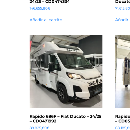
24/25 – CD0474334
Ducato
146.655,80
€
71.615,80
Añadir al carrito
Añadir 
Rapido 686F – Fiat Ducato – 24/25
Rapido
– CD0471992
– CD05
89.825,80
€
88.185,8