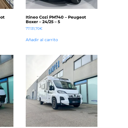
eot
Itineo Cozi PM740 – Peugeot
Boxer – 24/25 – 5
77.131,70
€
Añadir al carrito