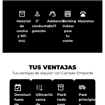
Material
2º
Asistencia
Parking
Mascotas
de
conductor
24/7
indoor
cocina
gratuito
para
y WC
tu
incl.
coche
TUS VENTAJAS
Tus ventajas de alquilar con Camper Empordà
Devolución
Ubicación
Pack
Para
fuera
cerca
todo
principiantes
de
de
para
y