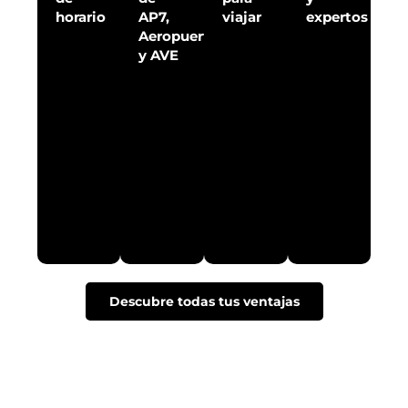
horario
AP7,
viajar
expertos
Aeropuerto
y AVE
Descubre todas tus ventajas