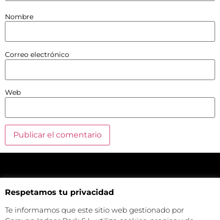
Nombre
Correo electrónico
Web
NUESTRA UBICACIÓN
Respetamos tu privacidad
Haz click aquí y mira como llegar a la tienda
Te informamos que este sitio web gestionado por
CONTACTA CON NOSOTROS