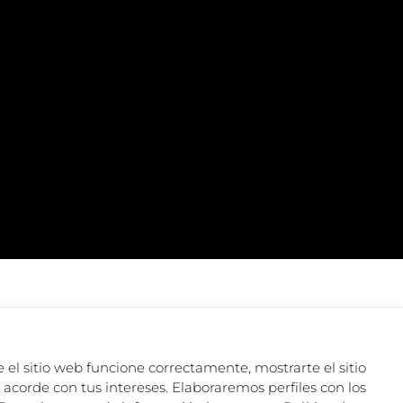
 el sitio web funcione correctamente, mostrarte el sitio
acorde con tus intereses. Elaboraremos perfiles con los