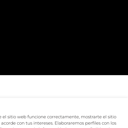
 el sitio web funcione correctamente, mostrarte el sitio
acorde con tus intereses. Elaboraremos perfiles con los