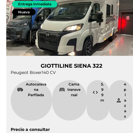
Entrega inmediata
Nueva
GIOTTILINE SIENA 322
Peugeot Boxer
140 CV
Autocarava
Cama
5.
4
na
transve
9
p
Perfilada
rsal
9
l
m
a
z
a
s
Precio a consultar