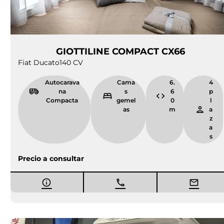
GIOTTILINE COMPACT CX66
Fiat Ducato
140 CV
Autocarava
Cama
6.
4
na
s
6
p
Compacta
gemel
0
l
as
m
a
z
a
s
Precio a consultar