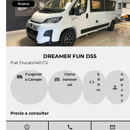
Nueva
DREAMER FUN D55
Fiat Ducato
140 CV
Furgonet
Cama
5.
4
a Camper
transver
9
pl
sal
9
a
m
z
a
s
Precio a consultar