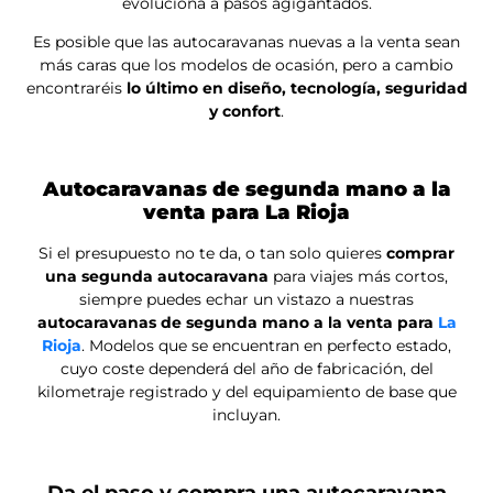
Precio a consultar
Entrega inmediata
Nueva
RAPIDO 666F
Fiat Ducato
140 CV