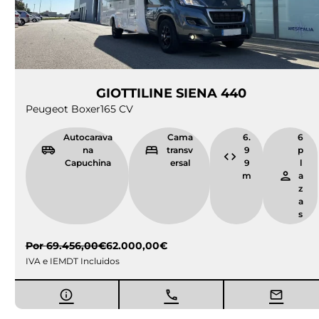
GIOTTILINE SIENA 440
Peugeot Boxer
165 CV
Autocarava
Cama
6.
6
na
transv
9
p
Capuchina
ersal
9
l
m
a
z
a
s
Por
69.456,00
€
62.000,00
€
IVA e IEMDT Incluidos