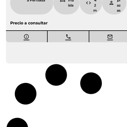
a Perfilada
ma
4
pl
isla
2
az
m
as
Precio a consultar
Entrega inmediata
Ocasión