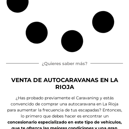
ITINEO COMPACT CM660
Peugeot Boxer
165 CV
Autocaravan
Ca
6.
4
a Integral
ma
6
pl
isla
m
az
as
Por
77.000,00
€
72.500,00
€
IVA e IEMDT Incluidos
Entrega inmediata
Nueva