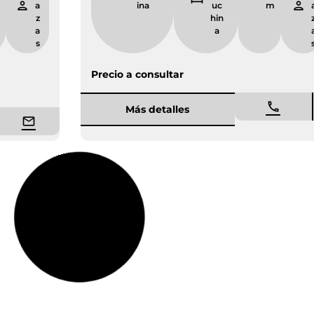
m
a
ina
uc
z
hin
a
a
s
Precio a consultar
Más detalles
Entrega inmediata
Nueva