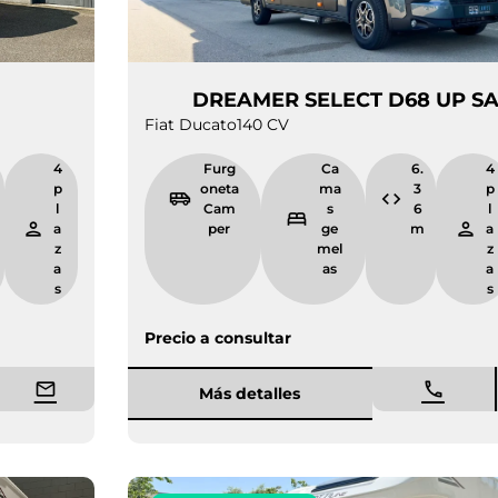
 D55
DREAMER SELECT D
Fiat Ducato
140 CV
5.
4
Furg
Ca
9
pl
oneta
ma
9
a
Cam
s
m
z
per
ge
a
mel
s
as
Precio a consultar
Más detalles