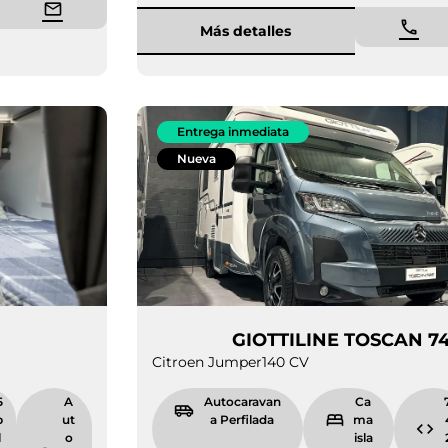
Más detalles
Entrega inmediata
Nueva
IENA 485
GIOTTILINE 
Citroen Jumper
140 CV
6.
5
A
Autocaravan
9
p
ut
a Perfilada
9
l
o
i