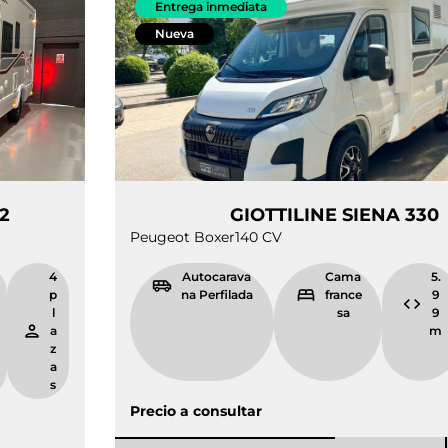
Entrega inmediata
Nueva
A 322
GIOTTILINE S
Peugeot Boxer
140 CV
5.
4
Autocarava
Cama
9
p
na Perfilada
france
9
l
sa
m
a
z
a
s
Precio a consultar