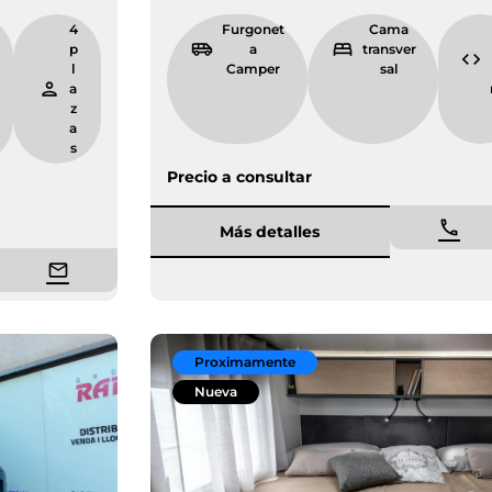
6.
4
Furgonet
Ca
6
p
a Camper
trans
9
l
sal
m
a
z
a
s
Precio a consultar
Más detalles
Proximamente
Nueva