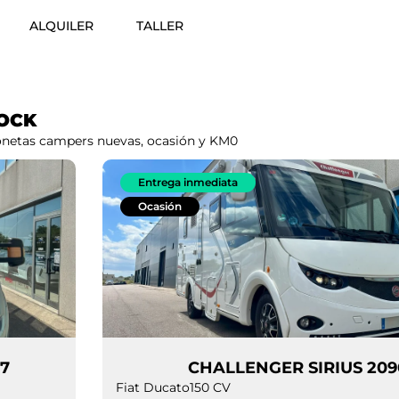
ALQUILER
TALLER
OCK
gonetas campers nuevas, ocasión y KM0
Entrega inmediata
Ocasión
O 597
CHALLENGER SI
Fiat Ducato
150 CV