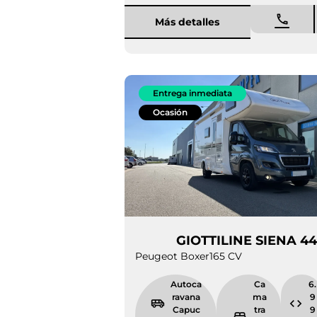
Más detalles
Entrega inmediata
Ocasión
GIOTTILINE SIE
Peugeot Boxer
165 CV
Autocarava
Cama
na
transv
Capuchina
ersal