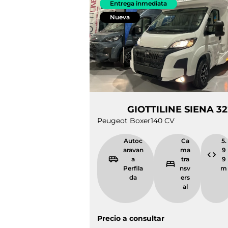
Entrega inmediata
Nueva
GIOTTILINE SIEN
Peugeot Boxer
140 CV
Autocarava
Cama
na
transve
Perfilada
rsal
Precio a consultar