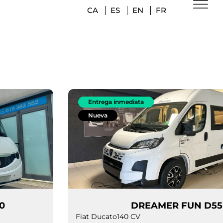
CA
ES
EN
FR
Entrega inmediata
Nueva
RIUS 2090
DREAMER 
Fiat Ducato
140 CV