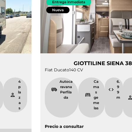
Entrega inmediata
Nueva
IENA 330
GIOTTILINE
Fiat Ducato
140 CV
5.
4
Autoca
Ca
9
p
ravana
ma
9
la
Perfila
s
m
z
da
ge
a
me
s
las
Precio a consultar