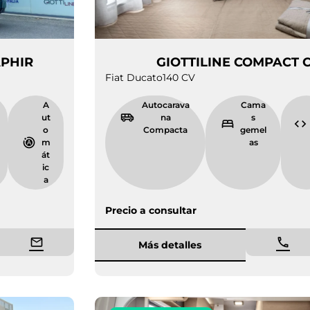
68 UP SAPHIR
GIOTTILINE C
Fiat Ducato
140 CV
6.
4
A
Autocarava
C
3
p
ut
na
6
l
o
Compacta
ge
m
a
m
z
át
a
ic
s
a
Precio a consultar
Más detalles