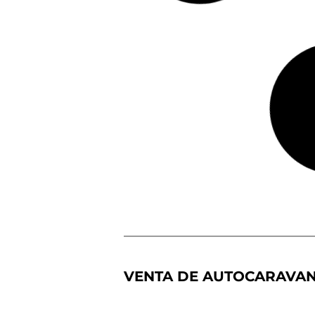
RAPIDO 666
Fiat Ducato
140 CV
Autoca
Ca
7.
ravana
ma
4
Perfila
s
9
da
ge
me
las
Precio a consultar
Más detalles