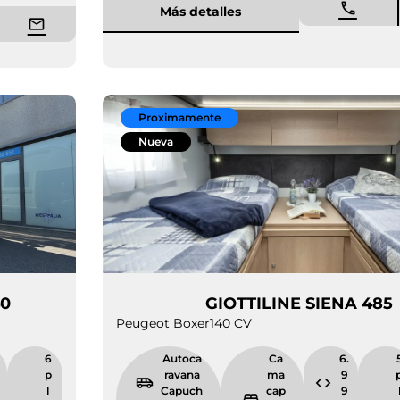
Más detalles
Proximamente
Nueva
NA 440
GIOTTILINE S
Peugeot Boxer
140 CV
6.
6
Autoca
Ca
9
p
ravana
ma
9
l
Capuch
cap