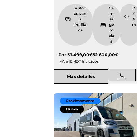
Autocarava
Camas
na Perfilada
gemel
as
Por
57.499,00
€
52.600,00
€
IVA e IEMDT Incluidos
Más detalles
Proximamente
Nueva