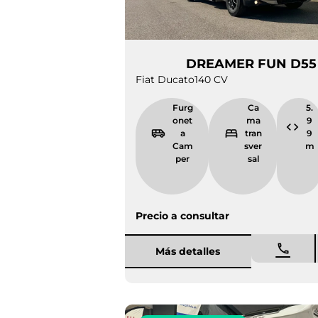
DREAMER FUN
Fiat Ducato
140 CV
Furgonet
Cama
a Camper
transver
sal
Precio a consultar
Más detalles