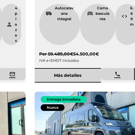
7.
4
Autocarav
Cama
4
p
ana
bascula
9
l
Integral
nte
m
a
z
a
s
Por
59.489,00
€
54.500,00
€
IVA e IEMDT Incluidos
Más detalles
Entrega inmediata
Nueva