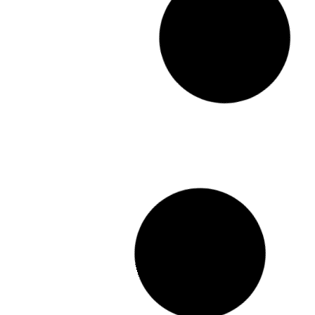
ITINEO COMPACT
Peugeot Boxer
165 CV
Autocaravan
Ca
a Integral
ma
isla
Por
77.000,00
€
72.500,00
€
IVA e IEMDT Incluidos
Más detalles
Entrega inmediata
Nueva