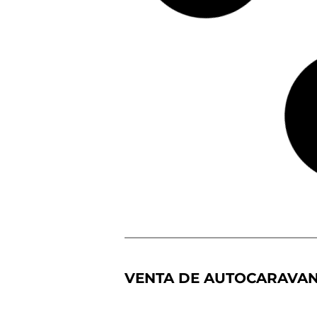
RAPIDO 666
Fiat Ducato
140 CV
Autoca
Ca
7.
ravana
ma
4
Perfila
s
9
da
ge
me
las
Precio a consultar
Más detalles