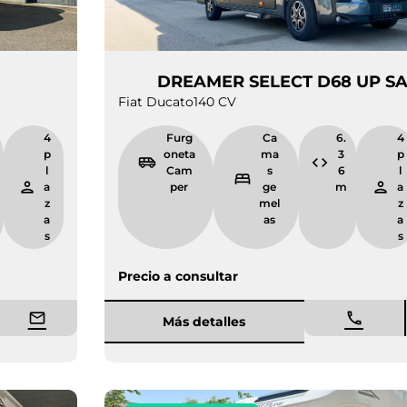
 D55
DREAMER SELECT D
Fiat Ducato
140 CV
5.
4
Furg
Ca
9
pl
oneta
ma
9
a
Cam
s
m
z
per
ge
a
mel
s
as
Precio a consultar
Más detalles