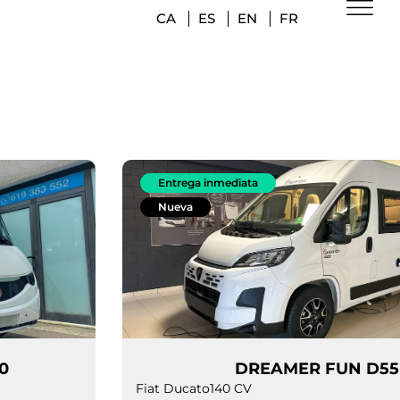
CA
ES
EN
FR
Entrega inmediata
Nueva
RIUS 2090
DREAMER 
Fiat Ducato
140 CV