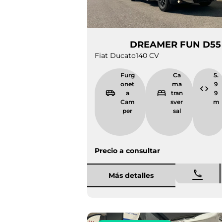
DREAMER FUN
Fiat Ducato
140 CV
Furgonet
Cama
a Camper
transver
sal
Precio a consultar
Más detalles