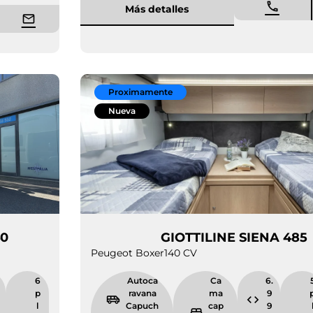
Más detalles
Proximamente
Nueva
NA 440
GIOTTILINE S
Peugeot Boxer
140 CV
6.
6
Autoca
Ca
9
p
ravana
ma
9
l
Capuch
cap