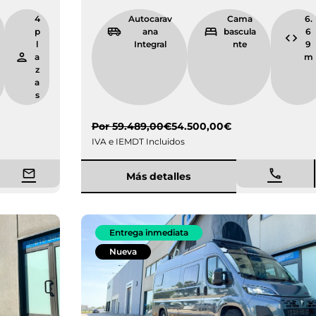
7.
4
Autocarav
Cama
4
p
ana
bascula
9
l
Integral
nte
m
a
z
a
s
Por
59.489,00
€
54.500,00
€
IVA e IEMDT Incluidos
Más detalles
Entrega inmediata
Nueva