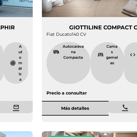
68 UP SAPHIR
GIOTTILINE C
Fiat Ducato
140 CV
6.
4
A
Autocarava
C
3
p
ut
na
6
l
o
Compacta
ge
m
a
m
z
át
a
ic
s
a
Precio a consultar
Más detalles