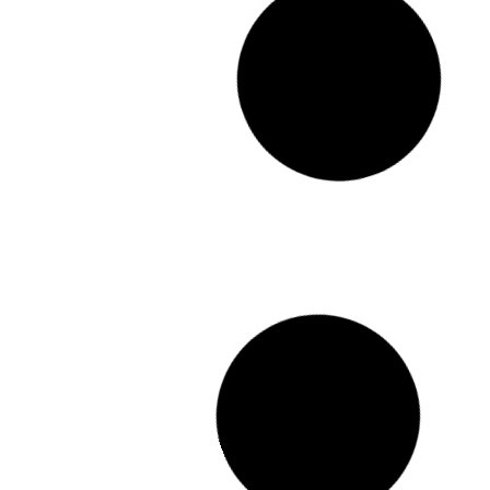
ITINEO COMPACT
Peugeot Boxer
165 CV
Autocaravan
Ca
a Integral
ma
isla
Por
77.000,00
€
72.500,00
€
IVA e IEMDT Incluidos
Más detalles
Entrega inmediata
Nueva