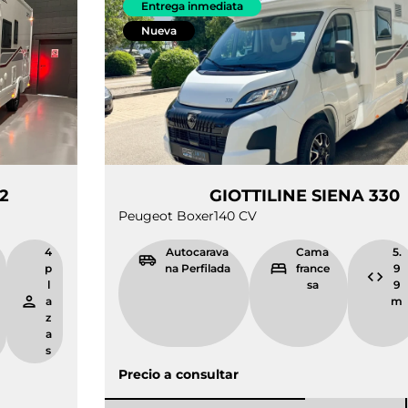
Entrega inmediata
Nueva
A 322
GIOTTILINE S
Peugeot Boxer
140 CV
5.
4
Autocarava
Cama
9
p
na Perfilada
france
9
l
sa
m
a
z
a
s
Precio a consultar