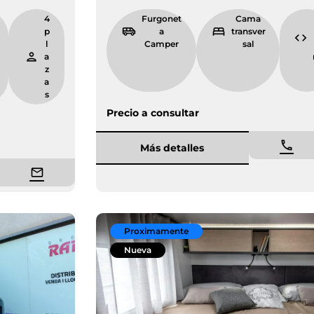
6.
4
Furgonet
Ca
6
p
a Camper
trans
9
l
sal
m
a
z
a
s
Precio a consultar
Más detalles
Proximamente
Nueva