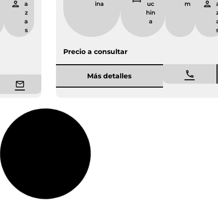
m
a
ina
uc
z
hin
a
a
s
Precio a consultar
Más detalles
Entrega inmediata
Nueva