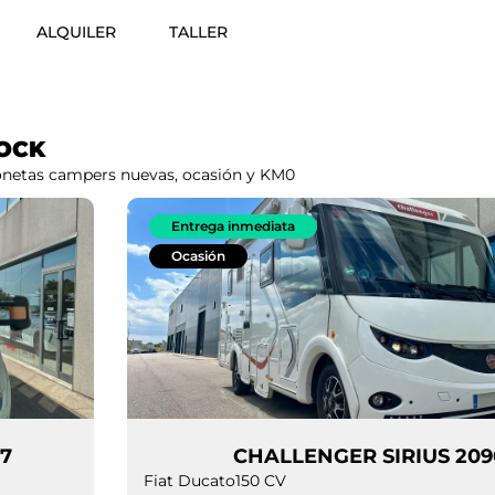
ALQUILER
TALLER
OCK
gonetas campers nuevas, ocasión y KM0
Entrega inmediata
Ocasión
O 597
CHALLENGER SI
Fiat Ducato
150 CV