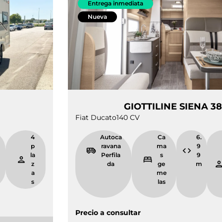
Entrega inmediata
Nueva
IENA 330
GIOTTILINE
Fiat Ducato
140 CV
5.
4
Autoca
Ca
9
p
ravana
ma
9
la
Perfila
s
m
z
da
ge
a
me
s
las
Precio a consultar