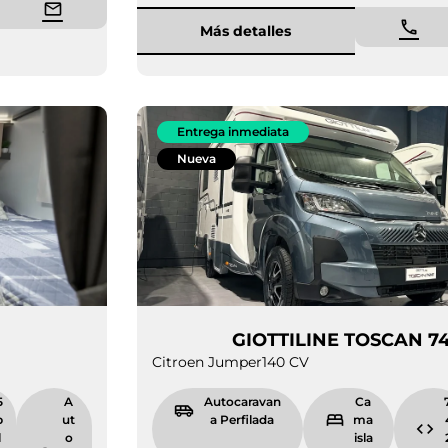
Más detalles
Entrega inmediata
Nueva
IENA 485
GIOTTILINE 
Citroen Jumper
140 CV
6.
5
A
Autocaravan
9
p
ut
a Perfilada
9
l
o
i