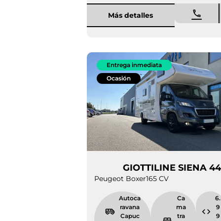
Más detalles
Entrega inmediata
Ocasión
GIOTTILINE SIE
Peugeot Boxer
165 CV
Autocarava
Cama
na
transv
Capuchina
ersal