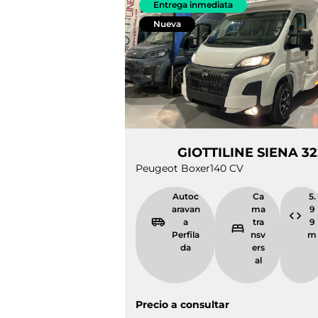
Entrega inmediata
Nueva
GIOTTILINE SIEN
Peugeot Boxer
140 CV
Autocarava
Cama
na
transve
Perfilada
rsal
Precio a consultar