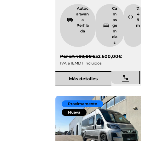
Autocarava
Camas
na Perfilada
gemel
as
Por
57.499,00
€
52.600,00
€
IVA e IEMDT Incluidos
Más detalles
Proximamente
Nueva