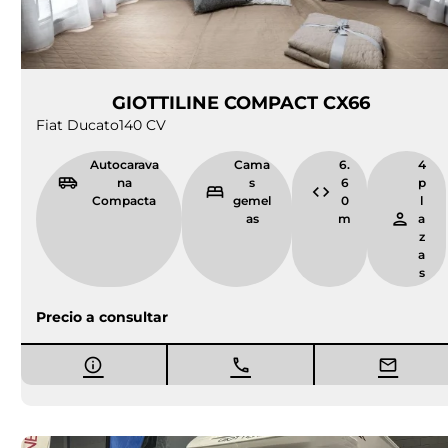
GIOTTILINE COMPACT CX66
Fiat Ducato
140 CV
Autocarava
Cama
6.
4
na
s
6
p
Compacta
gemel
0
l
as
m
a
z
a
s
Precio a consultar