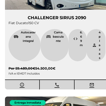
CHALLENGER SIRIUS 2090
Fiat Ducato
150 CV
Autocarav
Cama
6.
4
ana
bascula
6
p
Integral
nte
9
l
m
a
z
a
s
Por
59.489,00
€
54.500,00
€
IVA e IEMDT Incluidos
Entrega inmediata