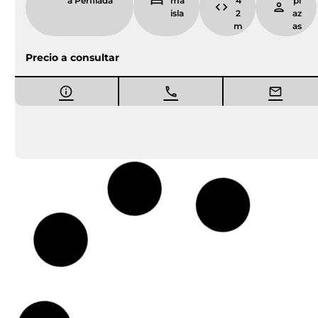
a Perfilada
ma
4
pl
isla
2
az
m
as
Precio a consultar
Entrega inmediata
Ocasión