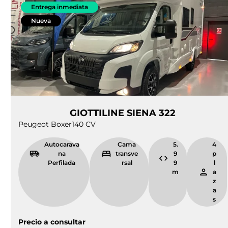
Entrega inmediata
Nueva
GIOTTILINE SIENA 322
Peugeot Boxer
140 CV
Autocarava
Cama
5.
4
na
transve
9
p
Perfilada
rsal
9
l
m
a
z
a
s
Precio a consultar