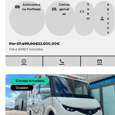
Autocarava
Camas
7.
4
na Perfilada
gemel
4
p
as
9
l
m
a
z
a
s
Por
57.499,00
€
52.600,00
€
IVA e IEMDT Incluidos
Entrega inmediata
Ocasión