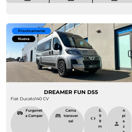
Proximamente
Nueva
DREAMER FUN D55
Fiat Ducato
140 CV
Furgonet
Cama
5.
4
a Camper
transver
9
pl
sal
9
a
m
z
a