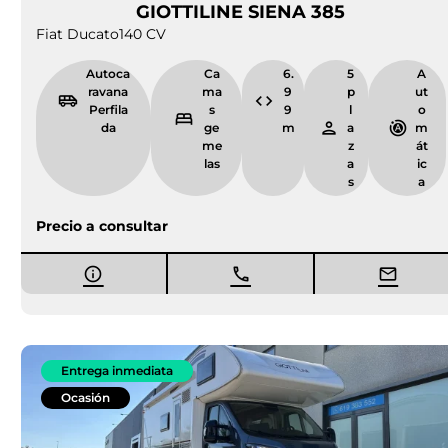
GIOTTILINE SIENA 385
Fiat Ducato
140 CV
Autoca
Ca
6.
5
A
ravana
ma
9
p
ut
Perfila
s
9
l
o
da
ge
m
a
m
me
z
át
las
a
ic
s
a
Precio a consultar
Entrega inmediata
Ocasión