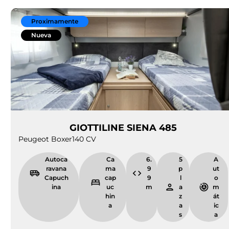
Proximamente
Nueva
GIOTTILINE SIENA 485
Peugeot Boxer
140 CV
Autoca
Ca
6.
5
A
ravana
ma
9
p
ut
Capuch
cap
9
l
o
ina
uc
m
a
m
hin
z
át
a
a
ic
s
a