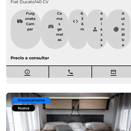
Fiat Ducato
140 CV
Furg
Ca
6.
4
A
oneta
ma
3
p
ut
Cam
s
6
l
o
per
ge
m
a
m
mel
z
át
as
a
ic
s
a
Precio a consultar
Proximamente
Nueva