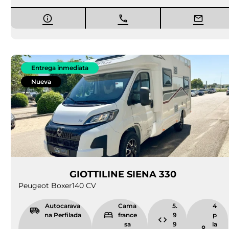
Entrega inmediata
Nueva
GIOTTILINE SIENA 330
Peugeot Boxer
140 CV
Autocarava
Cama
5.
4
na Perfilada
france
9
p
sa
9
la