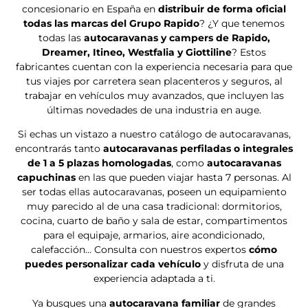
Precio a consultar
Entrega inmediata
Nueva
RAPIDO 666F
Fiat Ducato
140 CV