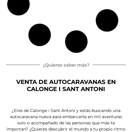
ITINEO COMPACT CM660
Peugeot Boxer
165 CV
Autocaravan
Ca
6.
4
a Integral
ma
6
pl
isla
m
az
as
Por
77.000,00
€
72.500,00
€
IVA e IEMDT Incluidos
Entrega inmediata
Nueva