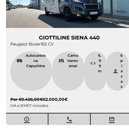
GIOTTILINE SIENA 440
Peugeot Boxer
165 CV
Autocarava
Cama
6.
6
na
transv
9
p
Capuchina
ersal
9
l
m
a
z
a
s
Por
69.456,00
€
62.000,00
€
IVA e IEMDT Incluidos