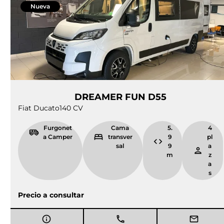
Nueva
DREAMER FUN D55
Fiat Ducato
140 CV
Furgonet
Cama
5.
4
a Camper
transver
9
pl
sal
9
a
m
z
a
s
Precio a consultar