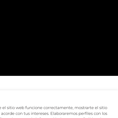
 el sitio web funcione correctamente, mostrarte el sitio
acorde con tus intereses. Elaboraremos perfiles con los