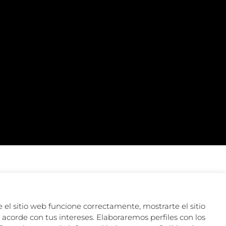
 el sitio web funcione correctamente, mostrarte el sitio
acorde con tus intereses. Elaboraremos perfiles con los