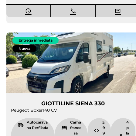
Entrega inmediata
Nueva
GIOTTILINE SIENA 330
Peugeot Boxer
140 CV
Autocarava
Cama
5.
4
na Perfilada
france
9
p
sa
9
la