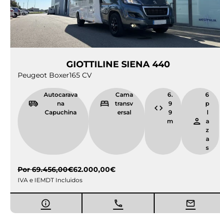
GIOTTILINE SIENA 440
Peugeot Boxer
165 CV
Autocarava
Cama
6.
6
na
transv
9
p
Capuchina
ersal
9
l
m
a
z
a
s
Por
69.456,00
€
62.000,00
€
IVA e IEMDT Incluidos