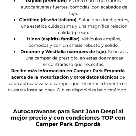
Precio a consultar
Entrega inmediata
Nueva
RAPIDO 666F
Fiat Ducato
140 CV