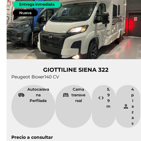
Entrega inmediata
Nueva
GIOTTILINE SIENA 322
Peugeot Boxer
140 CV
Autocarava
Cama
5.
4
na
transve
9
p
Perfilada
rsal
9
l
m
a
z
a
s
Precio a consultar