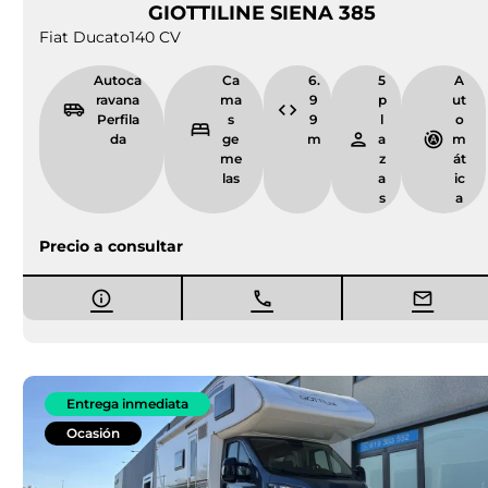
GIOTTILINE SIENA 385
Fiat Ducato
140 CV
Autoca
Ca
6.
5
A
ravana
ma
9
p
ut
Perfila
s
9
l
o
da
ge
m
a
m
me
z
át
las
a
ic
s
a
Precio a consultar
Entrega inmediata
Ocasión