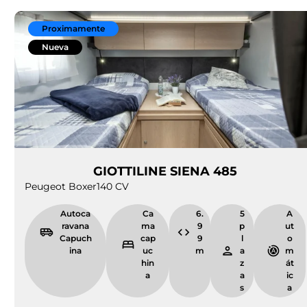
Proximamente
Nueva
GIOTTILINE SIENA 485
Peugeot Boxer
140 CV
Autoca
Ca
6.
5
A
ravana
ma
9
p
ut
Capuch
cap
9
l
o
ina
uc
m
a
m
hin
z
át
a
a
ic
s
a