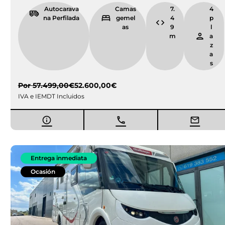
Autocarava
Camas
7.
4
na Perfilada
gemel
4
p
as
9
l
m
a
z
a
s
Por
57.499,00
€
52.600,00
€
IVA e IEMDT Incluidos
Entrega inmediata
Ocasión