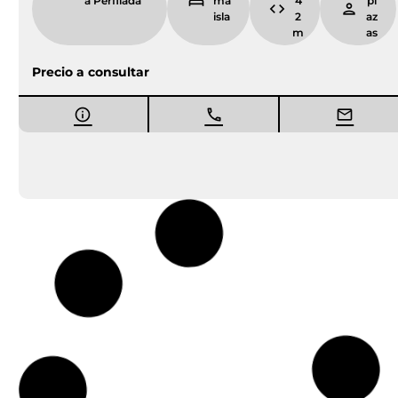
a Perfilada
ma
4
pl
isla
2
az
m
as
Precio a consultar
Entrega inmediata
Ocasión