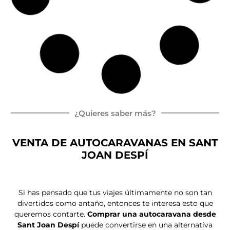
ITINEO COMPACT CM660
Peugeot Boxer
165 CV
Autocaravan
Ca
6.
4
a Integral
ma
6
pl
isla
m
az
as
Por
77.000,00
€
72.500,00
€
IVA e IEMDT Incluidos
Entrega inmediata
Nueva