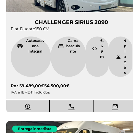
CHALLENGER SIRIUS 2090
Fiat Ducato
150 CV
Autocarav
Cama
6.
4
ana
bascula
6
p
Integral
nte
9
l
m
a
z
a
s
Por
59.489,00
€
54.500,00
€
IVA e IEMDT Incluidos
Entrega inmediata