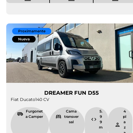
Proximamente
Nueva
DREAMER FUN D55
Fiat Ducato
140 CV
Furgonet
Cama
5.
4
a Camper
transver
9
pl
sal
9
a
m
z
a