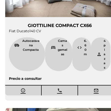
GIOTTILINE COMPACT CX66
Fiat Ducato
140 CV
Autocarava
Cama
6.
4
na
s
6
p
Compacta
gemel
0
l
as
m
a
z
a
s
Precio a consultar