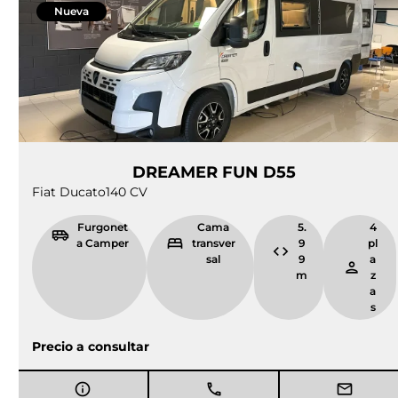
Nueva
DREAMER FUN D55
Fiat Ducato
140 CV
Furgonet
Cama
5.
4
a Camper
transver
9
pl
sal
9
a
m
z
a
s
Precio a consultar