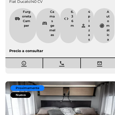
Fiat Ducato
140 CV
Furg
Ca
6.
4
A
oneta
ma
3
p
ut
Cam
s
6
l
o
per
ge
m
a
m
mel
z
át
as
a
ic
s
a
Precio a consultar
Proximamente
Nueva