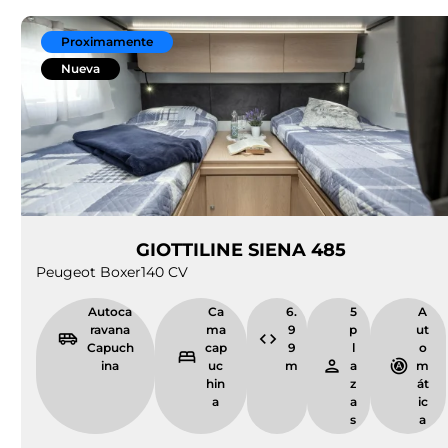
Proximamente
Nueva
GIOTTILINE SIENA 485
Peugeot Boxer
140 CV
Autoca
Ca
6.
5
A
ravana
ma
9
p
ut
Capuch
cap
9
l
o
ina
uc
m
a
m
hin
z
át
a
a
ic
s
a