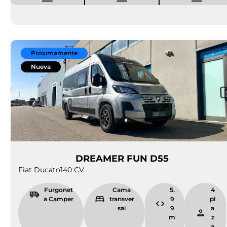
Proximamente
Nueva
DREAMER FUN D55
Fiat Ducato
140 CV
Furgonet
Cama
5.
4
a Camper
transver
9
pl
sal
9
a
m
z
a