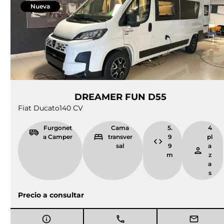
Nueva
DREAMER FUN D55
Fiat Ducato
140 CV
Furgonet
Cama
5.
4
a Camper
transver
9
pl
sal
9
a
m
z
a
s
Precio a consultar