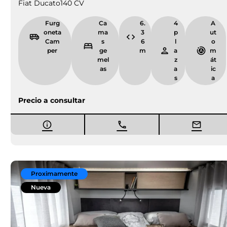
Fiat Ducato
140 CV
Furg
Ca
6.
4
A
oneta
ma
3
p
ut
Cam
s
6
l
o
per
ge
m
a
m
mel
z
át
as
a
ic
s
a
Precio a consultar
Proximamente
Nueva