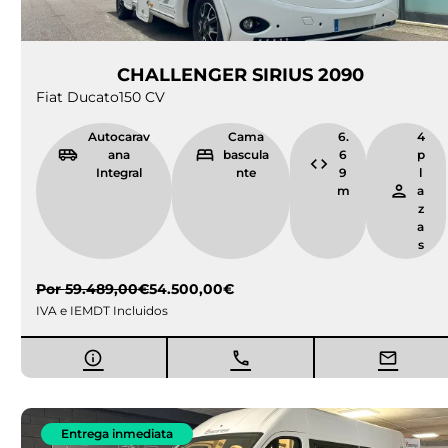
CHALLENGER SIRIUS 2090
Fiat Ducato
150 CV
Autocarav
Cama
6.
4
ana
bascula
6
p
Integral
nte
9
l
m
a
z
a
s
Por
59.489,00
€
54.500,00
€
IVA e IEMDT Incluidos
Entrega inmediata