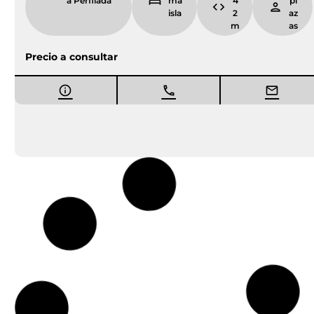
a Perfilada
ma
4
pl
isla
2
az
m
as
Precio a consultar
Entrega inmediata
Ocasión