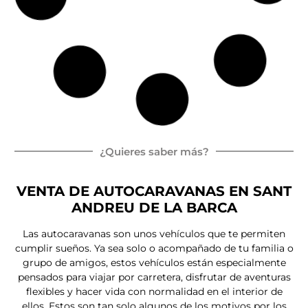
ITINEO COMPACT CM660
Peugeot Boxer
165 CV
Autocaravan
Ca
6.
4
a Integral
ma
6
pl
isla
m
az
as
Por
77.000,00
€
72.500,00
€
IVA e IEMDT Incluidos
Entrega inmediata
Nueva