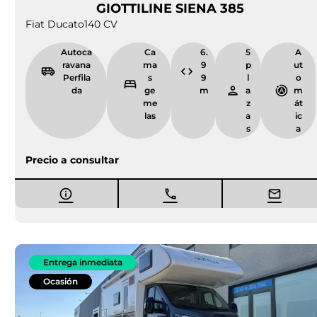
GIOTTILINE SIENA 385
Fiat Ducato
140 CV
Autoca
Ca
6.
5
A
ravana
ma
9
p
ut
Perfila
s
9
l
o
da
ge
m
a
m
me
z
át
las
a
ic
s
a
Precio a consultar
Entrega inmediata
Ocasión