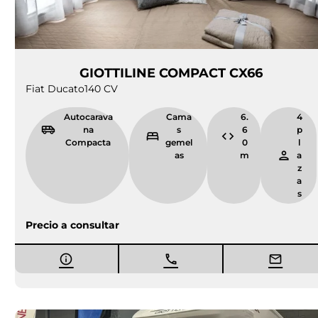
GIOTTILINE COMPACT CX66
Fiat Ducato
140 CV
Autocarava
Cama
6.
4
na
s
6
p
Compacta
gemel
0
l
as
m
a
z
a
s
Precio a consultar