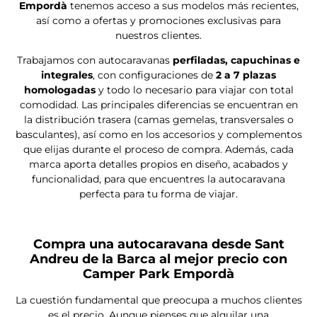
Precio a consultar
Entrega inmediata
Nueva
RAPIDO 666F
Fiat Ducato
140 CV