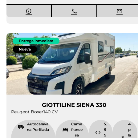
Entrega inmediata
Nueva
GIOTTILINE SIENA 330
Peugeot Boxer
140 CV
Autocarava
Cama
5.
4
na Perfilada
france
9
p
sa
9
la