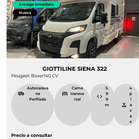
Entrega inmediata
Nueva
GIOTTILINE SIENA 322
Peugeot Boxer
140 CV
Autocarava
Cama
5.
4
na
transve
9
p
Perfilada
rsal
9
l
m
a
z
a
s
Precio a consultar