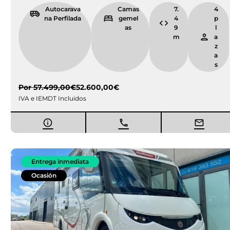
Autocarava
Camas
7.
4
na Perfilada
gemel
4
p
as
9
l
m
a
z
a
s
Por
57.499,00
€
52.600,00
€
IVA e IEMDT Incluidos
Entrega inmediata
Ocasión