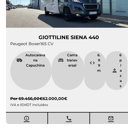
GIOTTILINE SIENA 440
Peugeot Boxer
165 CV
Autocarava
Cama
6.
6
na
transv
9
p
Capuchina
ersal
9
l
m
a
z
a
s
Por
69.456,00
€
62.000,00
€
IVA e IEMDT Incluidos