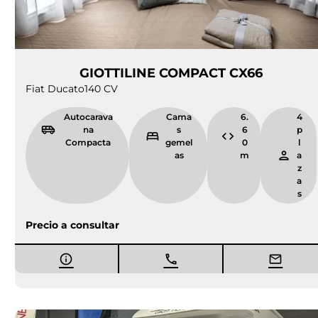
GIOTTILINE COMPACT CX66
Fiat Ducato
140 CV
Autocarava
Cama
6.
4
na
s
6
p
Compacta
gemel
0
l
as
m
a
z
a
s
Precio a consultar