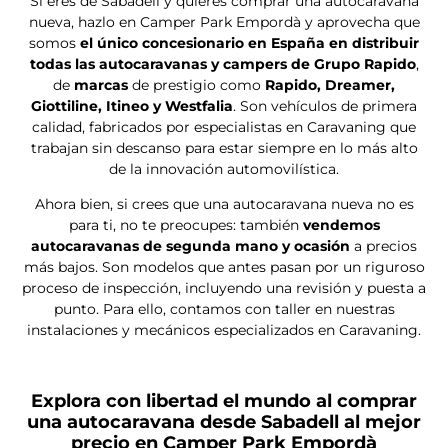
Precio a consultar
Entrega inmediata
Nueva
RAPIDO 666F
Fiat Ducato
140 CV