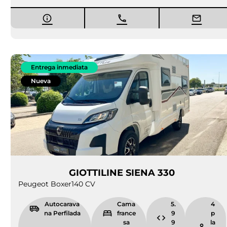
Entrega inmediata
Nueva
GIOTTILINE SIENA 330
Peugeot Boxer
140 CV
Autocarava
Cama
5.
4
na Perfilada
france
9
p
sa
9
la