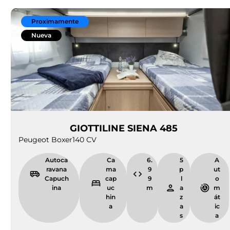
Proximamente
Nueva
GIOTTILINE SIENA 485
Peugeot Boxer
140 CV
Autoca
Ca
6.
5
A
ravana
ma
9
p
ut
Capuch
cap
9
l
o
ina
uc
m
a
m
hin
z
át
a
a
ic
s
a