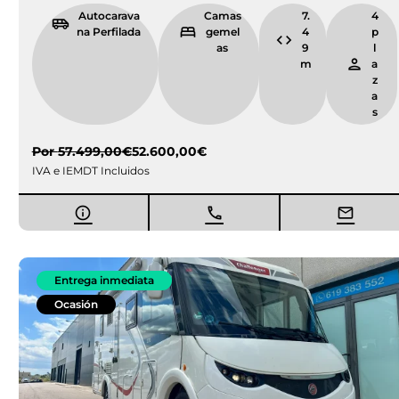
Autocarava
Camas
7.
4
na Perfilada
gemel
4
p
as
9
l
m
a
z
a
s
Por
57.499,00
€
52.600,00
€
IVA e IEMDT Incluidos
Entrega inmediata
Ocasión