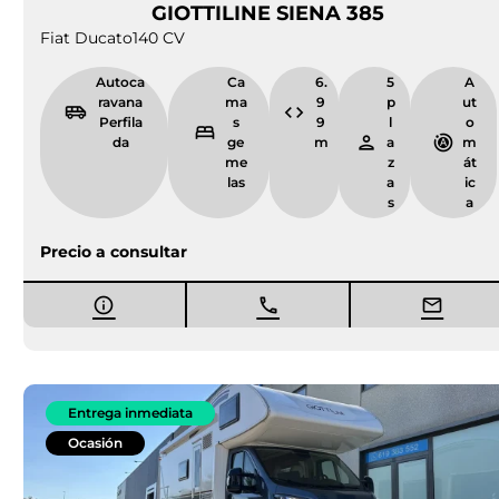
GIOTTILINE SIENA 385
Fiat Ducato
140 CV
Autoca
Ca
6.
5
A
ravana
ma
9
p
ut
Perfila
s
9
l
o
da
ge
m
a
m
me
z
át
las
a
ic
s
a
Precio a consultar
Entrega inmediata
Ocasión