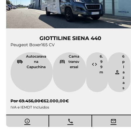
GIOTTILINE SIENA 440
Peugeot Boxer
165 CV
Autocarava
Cama
6.
6
na
transv
9
p
Capuchina
ersal
9
l
m
a
z
a
s
Por
69.456,00
€
62.000,00
€
IVA e IEMDT Incluidos