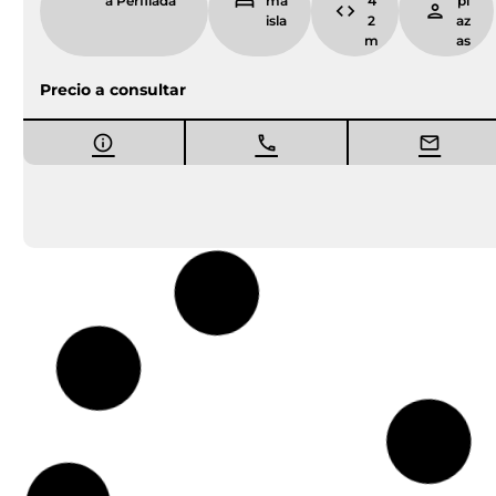
a Perfilada
ma
4
pl
isla
2
az
m
as
Precio a consultar
Entrega inmediata
Ocasión