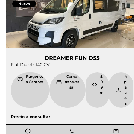
Nueva
DREAMER FUN D55
Fiat Ducato
140 CV
Furgonet
Cama
5.
4
a Camper
transver
9
pl
sal
9
a
m
z
a
s
Precio a consultar