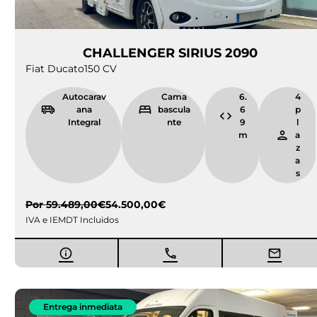
CHALLENGER SIRIUS 2090
Fiat Ducato
150 CV
Autocarav
Cama
6.
4
ana
bascula
6
p
Integral
nte
9
l
m
a
z
a
s
Por
59.489,00
€
54.500,00
€
IVA e IEMDT Incluidos
Entrega inmediata