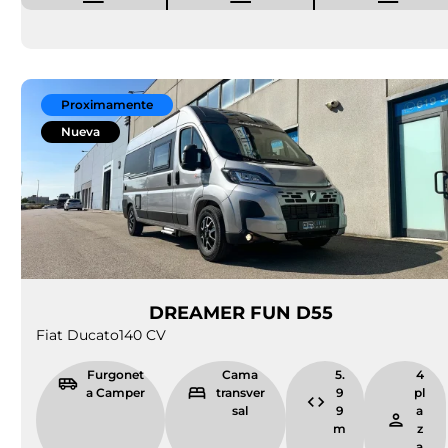
Proximamente
Nueva
DREAMER FUN D55
Fiat Ducato
140 CV
Furgonet
Cama
5.
4
a Camper
transver
9
pl
sal
9
a
m
z
a