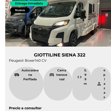
Entrega inmediata
Nueva
GIOTTILINE SIENA 322
Peugeot Boxer
140 CV
Autocarava
Cama
5.
4
na
transve
9
p
Perfilada
rsal
9
l
m
a
z
a
s
Precio a consultar