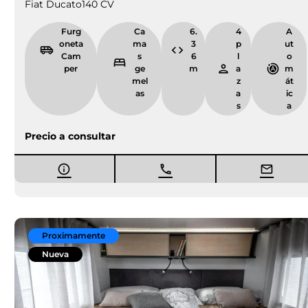
Fiat Ducato
140 CV
Furg
Ca
6.
4
A
oneta
ma
3
p
ut
Cam
s
6
l
o
per
ge
m
a
m
mel
z
át
as
a
ic
s
a
Precio a consultar
Proximamente
Nueva