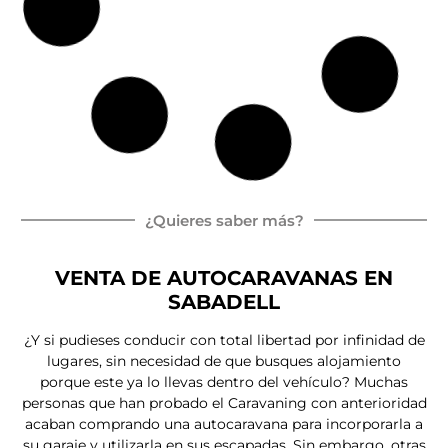
ITINEO COMPACT CM660
Peugeot Boxer
165 CV
Autocaravan
Ca
6.
4
a Integral
ma
6
pl
isla
m
az
as
Por
77.000,00
€
72.500,00
€
IVA e IEMDT Incluidos
Entrega inmediata
Nueva