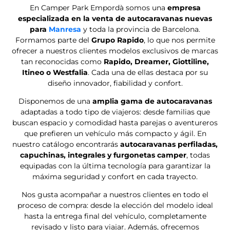
¿Quieres saber más?
VENTA DE AUTOCARAVANAS EN
MANRESA
Viajar con total libertad, sin depender de horarios ni
reservas, es uno de los mayores placeres que existen. En
Camper Park Empordà
lo sabemos bien, y por eso
ayudamos cada día a más personas de
Manresa
a
cumplir su sueño de tener una autocaravana propia.
Somos una empresa especializada en la
venta de