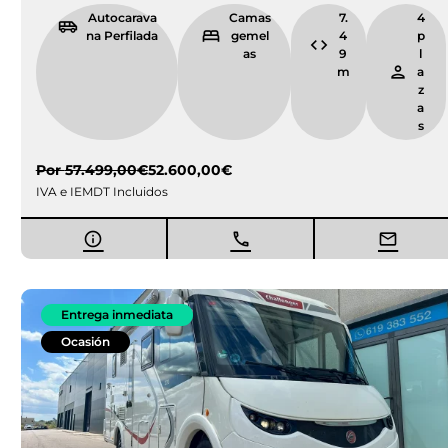
Entrega inmediata
Nueva
GIOTTILINE TOSCAN 74NF
Citroen Jumper
140 CV
Autocaravan
Ca
7.
4
a Perfilada
ma
4
pl
isla
2
az
m
as
Precio a consultar