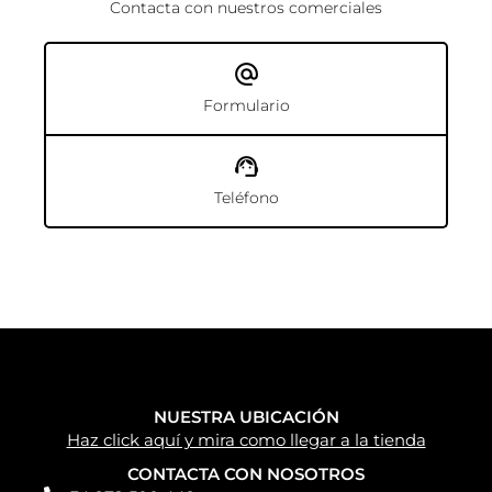
salir a la venta, asegurando que se encuentre en perfectas
condiciones.
Si estás pensando en
comprar una autocaravana en
Manresa
, te invitamos a visitar nuestras instalaciones o
contactar con nosotros. Te asesoraremos de forma
cercana y transparente para que encuentres la mejor
opción, ya sea un modelo nuevo o de segunda mano.
En Camper Park Empordà te ayudamos a dar el paso
hacia una nueva forma de viajar:
libre, cómoda y
completamente a tu ritmo
.