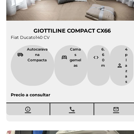
Precio a consultar
Proximamente
Nueva
RAPIDO 896F
Fiat Ducato
140 CV
Autoca
C
7.
4
A