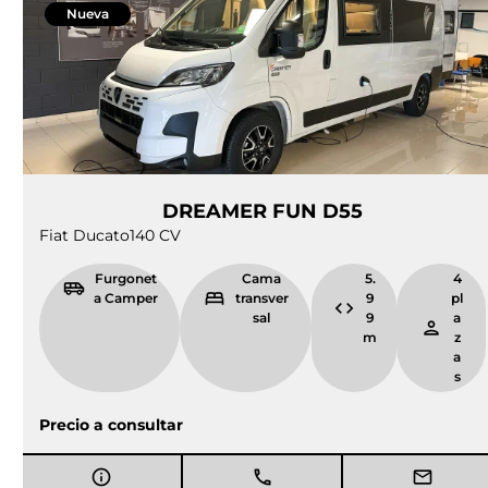
isla
m
az
as
Por
77.000,00
€
72.500,00
€
IVA e IEMDT Incluidos
Entrega inmediata
Nueva