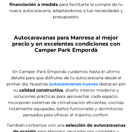
autocaravanas nuevas en Barcelona
y de segunda
mano
y trabajamos para que cada cliente encuentre el
vehículo ideal para sus aventuras, con todas las garantías,
asesoramiento y facilidades de financiación.
Aunque nuestras instalaciones están ubicadas en
Santa
Llogaia d’Àlguema (Girona)
, muchos de nuestros
clientes llegan desde
Manresa
atraídos por nuestra
atención personalizada, precios competitivos y la amplia
disponibilidad de modelos. En Camper Park Empordà
disfrutamos viendo cómo cada visitante se convierte en
parte de nuestra gran familia, emprendiendo su primera
ruta sobre ruedas con una sonrisa.
Empresa especializada en la venta de
autocaravanas nuevas para Manresa
En Camper Park Empordà somos una
empresa
especializada en la venta de autocaravanas nuevas