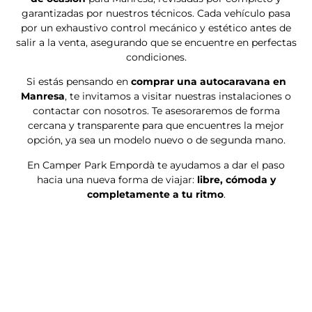
para
Manresa
y toda la provincia de Barcelona.
Formamos parte del
Grupo Rapido
, lo que nos permite
ofrecer a nuestros clientes modelos exclusivos de marcas
tan reconocidas como
Rapido, Dreamer, Giottiline,
Itineo o Westfalia
. Cada una de ellas destaca por su
diseño innovador, fiabilidad y confort.
Disponemos de una
amplia gama de autocaravanas
adaptadas a todo tipo de viajeros: desde familias que
buscan espacio y comodidad hasta parejas o aventureros
que prefieren un vehículo más compacto y ágil. En
nuestro catálogo encontrarás
autocaravanas perfiladas,
capuchinas, integrales y furgonetas camper
, todas
equipadas con la última tecnología para garantizar la
máxima seguridad y confort en cada trayecto.
Nos gusta acompañar a nuestros clientes en todo el
proceso de compra: desde la elección del modelo ideal
hasta la entrega final del vehículo, completamente
revisado y listo para viajar. Además, ofrecemos
financiación a medida
para facilitarte la compra de tu
nueva autocaravana, adaptándonos a tus necesidades y