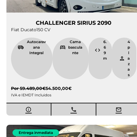
Entrega inmediata
Ocasión
ITINEO COMPACT CM660
Peugeot Boxer
165 CV
Autocaravan
Ca
6.
4
a Integral
ma
6
pl