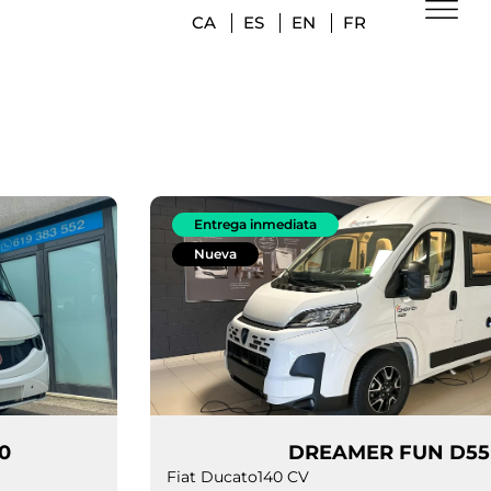
CA
ES
EN
FR
Entrega inmediata
Nueva
RIUS 2090
DREAMER 
Fiat Ducato
140 CV