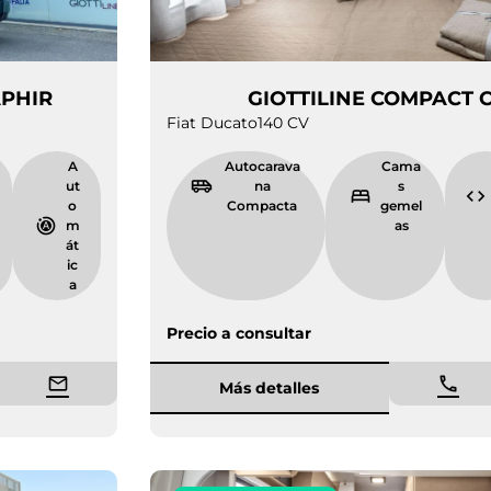
68 UP SAPHIR
GIOTTILINE C
Fiat Ducato
140 CV
6.
4
A
Autocarava
C
3
p
ut
na
6
l
o
Compacta
ge
m
a
m
z
át
a
ic
s
a
Precio a consultar
Más detalles