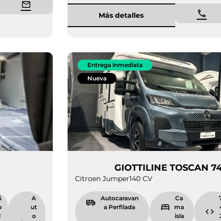
Más detalles
Entrega inmediata
Nueva
IENA 485
GIOTTILINE 
Citroen Jumper
140 CV
6.
5
A
Autocaravan
9
p
ut
a Perfilada
9
l
o
i