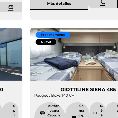
Más detalles
Proximamente
Nueva
NA 440
GIOTTILINE S
Peugeot Boxer
140 CV
6.
6
Autoca
Ca
9
p
ravana
ma
9
l
Capuch
cap