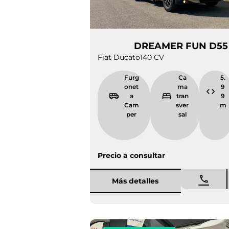
DREAMER FUN
Fiat Ducato
140 CV
Furgonet
Cama
a Camper
transver
sal
Precio a consultar
Más detalles