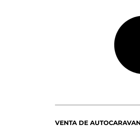
RAPIDO 666
Fiat Ducato
140 CV
Autoca
Ca
7.
ravana
ma
4
Perfila
s
9
da
ge
me
las
Precio a consultar
Más detalles