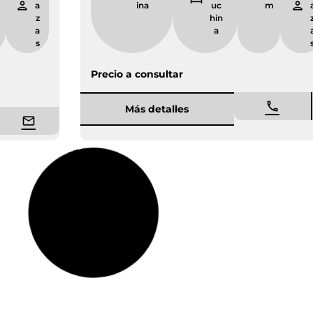
m
a
ina
uc
z
hin
a
a
s
Precio a consultar
Más detalles
Entrega inmediata
Nueva