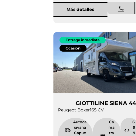
Más detalles
Entrega inmediata
Ocasión
GIOTTILINE SIE
Peugeot Boxer
165 CV
Autocarava
Cama
na
transv
Capuchina
ersal