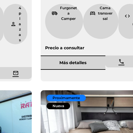
6.
4
Furgonet
Ca
6
p
a Camper
trans
9
l
sal
m
a
z
a
s
Precio a consultar
Más detalles
Proximamente
Nueva