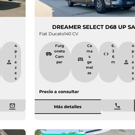
 D55
DREAMER SELECT D
Fiat Ducato
140 CV
5.
4
Furg
Ca
9
pl
oneta
ma
9
a
Cam
s
m
z
per
ge
a
mel
s
as
Precio a consultar
Más detalles