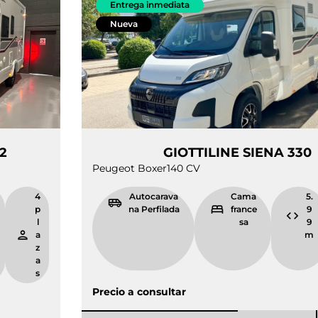
Entrega inmediata
Nueva
A 322
GIOTTILINE S
Peugeot Boxer
140 CV
5.
4
Autocarava
Cama
9
p
na Perfilada
france
9
l
sa
m
a
z
a
s
Precio a consultar