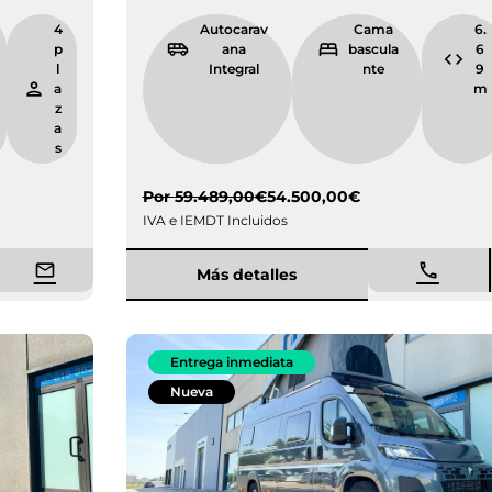
7.
4
Autocarav
Cama
4
p
ana
bascula
9
l
Integral
nte
m
a
z
a
s
Por
59.489,00
€
54.500,00
€
IVA e IEMDT Incluidos
Más detalles
Entrega inmediata
Nueva