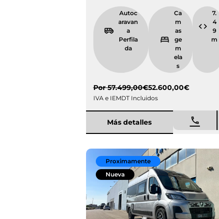
Autocarava
Camas
na Perfilada
gemel
as
Por
57.499,00
€
52.600,00
€
IVA e IEMDT Incluidos
Más detalles
Proximamente
Nueva