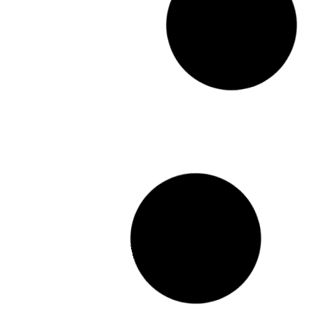
ITINEO COMPACT
Peugeot Boxer
165 CV
Autocaravan
Ca
a Integral
ma
isla
Por
77.000,00
€
72.500,00
€
IVA e IEMDT Incluidos
Más detalles
Entrega inmediata
Nueva