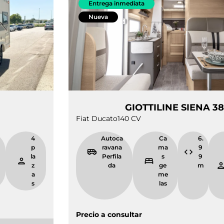
Entrega inmediata
Nueva
IENA 330
GIOTTILINE
Fiat Ducato
140 CV
5.
4
Autoca
Ca
9
p
ravana
ma
9
la
Perfila
s
m
z
da
ge
a
me
s
las
Precio a consultar