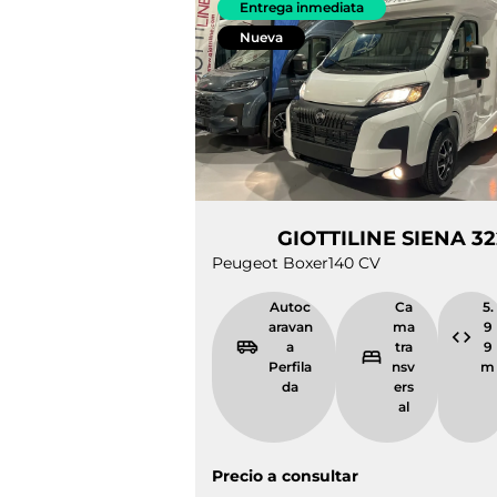
Entrega inmediata
Nueva
GIOTTILINE SIEN
Peugeot Boxer
140 CV
Autocarava
Cama
na
transve
Perfilada
rsal
Precio a consultar