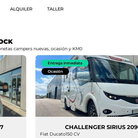
ALQUILER
TALLER
OCK
gonetas campers nuevas, ocasión y KM0
Entrega inmediata
Ocasión
O 597
CHALLENGER SI
Fiat Ducato
150 CV