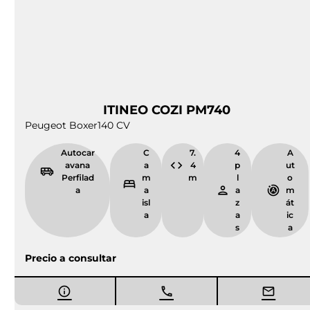
Autoca
Ca
5.
4
A
ravana
ma
9
p
ut
Compa
tra
9
l
o
cta
nsv
m
a
m
ers
z
át
al
a
ic
s
a
Precio a consultar
Vendida
Ocasión