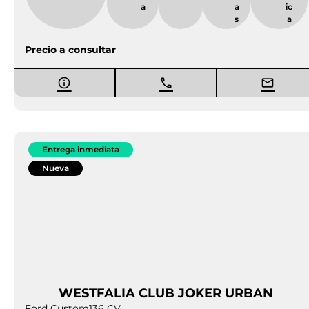
Burgos
es un punto estratégico para los amantes del
Caravaning por su conexión con el norte y la meseta, y
por eso hemos adaptado nuestro servicio de venta para
que la distancia no sea un obstáculo. Te ofrecemos
precios competitivos
y un sistema de
financiación a
medida
.
No necesitas tener el capital íntegro ahora mismo.
Estudiamos tu perfil financiero y, gracias a nuestros
acuerdos bancarios, te presentamos las mejores opciones
para que pagues tu autocaravana de forma cómoda.
¿Cómo empezar?
Entra en nuestra web y revisa el catálogo
actualizado.
Solicita una cita con un asesor técnico de Camper
Park Empordà.
Analizamos tu caso, resolvemos tus dudas sobre
motorización o habitabilidad y cerramos la
operación con total transparencia.