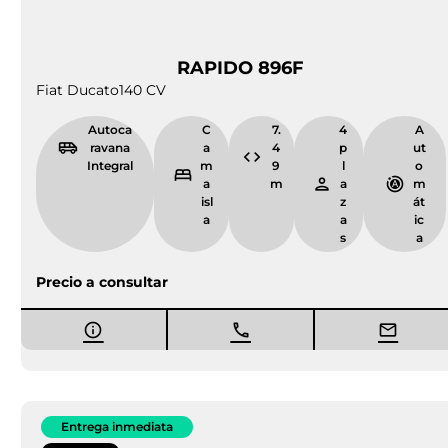
críticos, priorizar lo nuevo es priorizar tu integridad y la
de los tuyos.
Llévate una autocaravana nueva desde
Burgos del Grupo Rapido
Si buscas un modelo específico, no pierdas el tiempo
dando vueltas por concesionarios con stock limitado. En
nuestra web puedes examinar cada detalle técnico de los
modelos disponibles o realizar un
pedido bajo demanda
.
Esta opción es la más valorada por nuestros clientes de
Burgos, ya que permite configurar accesorios específicos
y extras de fábrica que se ajusten exactamente a tus
necesidades de ruta.
Comprar en Camper Park Empordà te ofrece ventajas
competitivas que blindan tu inversión:
Distribución oficial:
Somos concesionario oficial de
marcas líderes como
Giottiline, Itineo y Westfalia
.