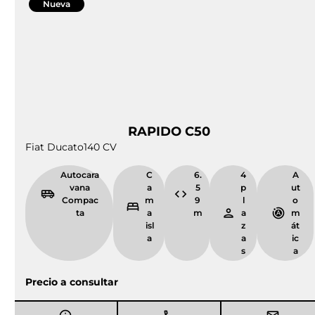
No somos intermediarios desconocidos;
respondemos directamente por la marca.
Garantía total:
Al ser vehículos nuevos, cuentas con
la cobertura completa del fabricante, algo vital
cuando realizas trayectos largos por España o
Europa.
Repuestos homologados:
Olvida los parches.
Trabajamos con marcas que garantizan piezas de
recambio originales y homologadas en cualquier
punto del mapa.
Taller especializado:
Disponemos de instalaciones
propias con mecánicos expertos en estas tres
marcas para cualquier revisión, reparación o
instalación de accesorios post-venta.
Si tu presupuesto es más ajustado, disponemos también
de una sección de
segunda mano
. La diferencia es que
todos estos vehículos pasan un control riguroso en
nuestro taller antes de ponerse a la venta, asegurando
que cada sistema (eléctrico, hidráulico y mecánico)
funcione con precisión.