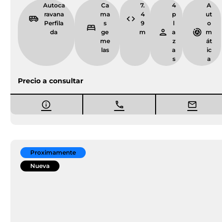
BURGOS
¿Sabías que comprar una autocaravana es la forma más
directa de recuperar el control sobre tus vacaciones? Si
vives en
Burgos
y estás harto de depender de la
disponibilidad de hoteles o de pagar precios abusivos por
reservas de última hora, el Caravaning es tu solución
técnica. En
Camper Park Empordà
tenemos a la
venta
autocaravanas nuevas
para clientes de toda la zona de
Burgos que buscan, por encima de todo, fiabilidad
mecánica y un vehículo que no dé problemas en mitad de
una ruta europea. Aunque nuestro concesionario físico
está en Girona, gestionamos la venta y el asesoramiento a
distancia para que solo tengas que venir a recoger tu
nueva casa con ruedas con todas las garantías.
Comprar una nueva desde Castilla y León
no es un
capricho, es una decisión inteligente basada en la
seguridad
. Al estrenar vehículo, te aseguras de contar
con los últimos sistemas de asistencia a la conducción y
una estructura reforzada que los modelos antiguos no
poseen. En un sector donde la estabilidad y el frenado son