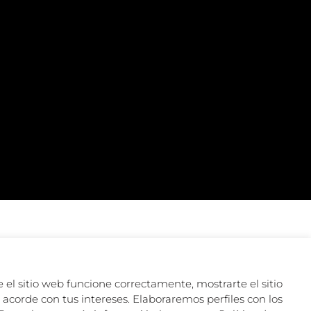
 el sitio web funcione correctamente, mostrarte el sitio
acorde con tus intereses. Elaboraremos perfiles con los