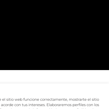
 el sitio web funcione correctamente, mostrarte el sitio
acorde con tus intereses. Elaboraremos perfiles con los