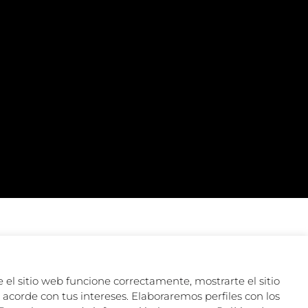
 el sitio web funcione correctamente, mostrarte el sitio
acorde con tus intereses. Elaboraremos perfiles con los