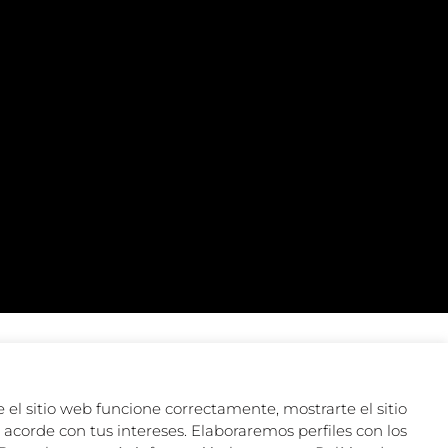
 el sitio web funcione correctamente, mostrarte el sitio
acorde con tus intereses. Elaboraremos perfiles con los