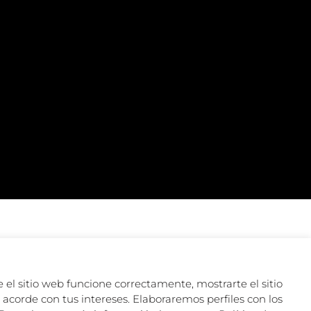
 el sitio web funcione correctamente, mostrarte el sitio
acorde con tus intereses. Elaboraremos perfiles con los