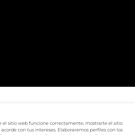
 el sitio web funcione correctamente, mostrarte el sitio
acorde con tus intereses. Elaboraremos perfiles con los