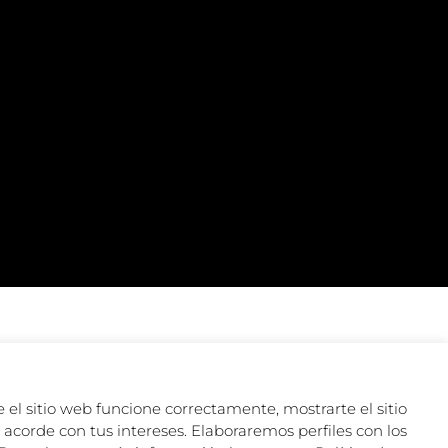
 el sitio web funcione correctamente, mostrarte el sitio
acorde con tus intereses. Elaboraremos perfiles con los