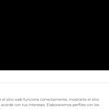
 el sitio web funcione correctamente, mostrarte el sitio
acorde con tus intereses. Elaboraremos perfiles con los