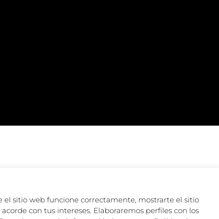
 el sitio web funcione correctamente, mostrarte el sitio
acorde con tus intereses. Elaboraremos perfiles con los