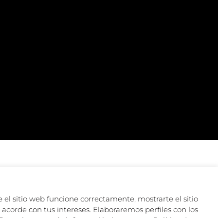
 el sitio web funcione correctamente, mostrarte el sitio
acorde con tus intereses. Elaboraremos perfiles con los