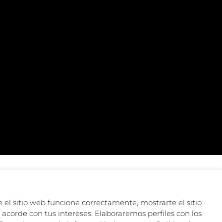
 el sitio web funcione correctamente, mostrarte el sitio
acorde con tus intereses. Elaboraremos perfiles con los