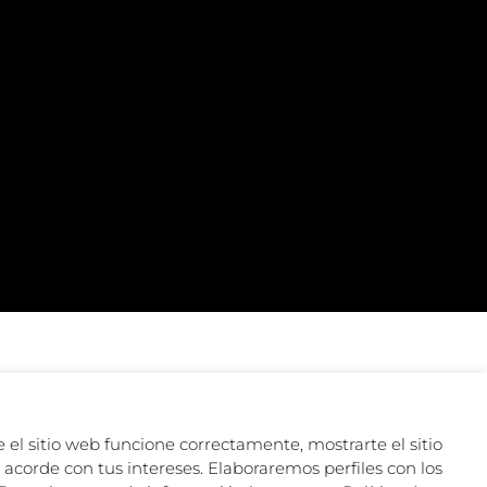
 el sitio web funcione correctamente, mostrarte el sitio
acorde con tus intereses. Elaboraremos perfiles con los