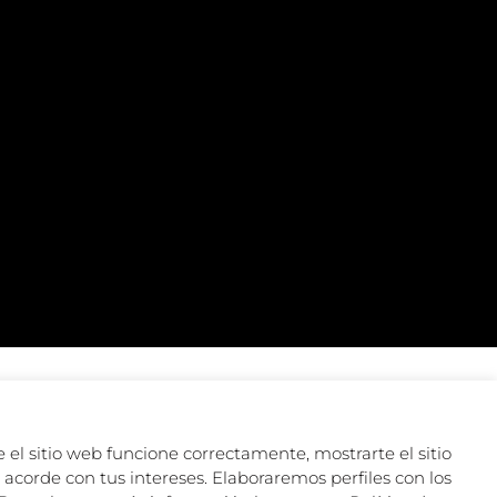
 el sitio web funcione correctamente, mostrarte el sitio
acorde con tus intereses. Elaboraremos perfiles con los