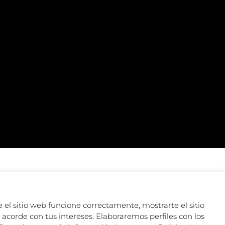
 el sitio web funcione correctamente, mostrarte el sitio
acorde con tus intereses. Elaboraremos perfiles con los