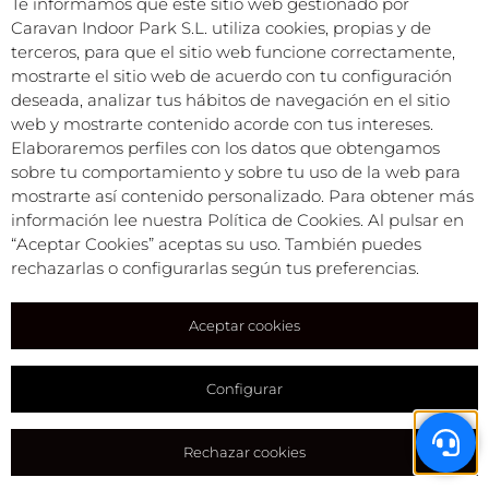
Te informamos que este sitio web gestionado por
info@camperparkemporda.com
Caravan Indoor Park S.L. utiliza cookies, propias y de
terceros, para que el sitio web funcione correctamente,
NUESTRAS REDES
mostrarte el sitio web de acuerdo con tu configuración
deseada, analizar tus hábitos de navegación en el sitio
web y mostrarte contenido acorde con tus intereses.
Caravan Park Empordà S.L.©
Elaboraremos perfiles con los datos que obtengamos
Todos los derechos reservados
sobre tu comportamiento y sobre tu uso de la web para
Condiciones comerciales
mostrarte así contenido personalizado. Para obtener más
Política de privacidad
información lee nuestra Política de Cookies. Al pulsar en
Aviso legal
“Aceptar Cookies” aceptas su uso. También puedes
Política de cookies
rechazarlas o configurarlas según tus preferencias.
Aceptar cookies
Configurar
Rechazar cookies