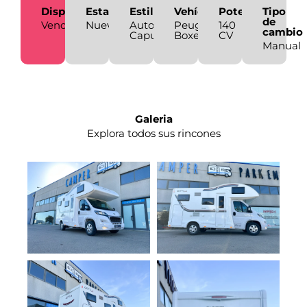
Disponibilidad
Estado
Estilo
Vehículo
Potencia
Tipo
de
Vendida
Nueva
Autocaravana
Peugeot
140
cambio
Capuchina
Boxer
CV
Manual
Galeria
Explora todos sus rincones