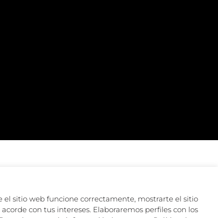
 el sitio web funcione correctamente, mostrarte el sitio
acorde con tus intereses. Elaboraremos perfiles con los