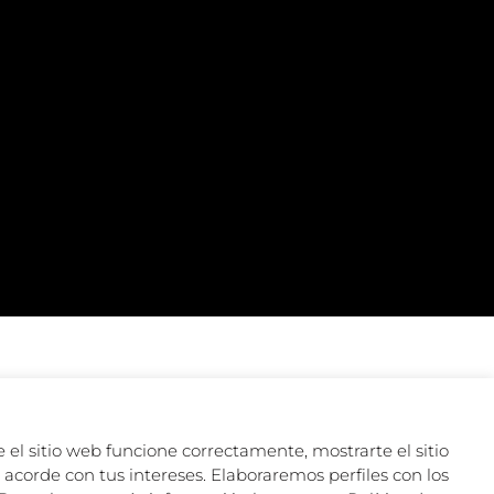
 el sitio web funcione correctamente, mostrarte el sitio
acorde con tus intereses. Elaboraremos perfiles con los