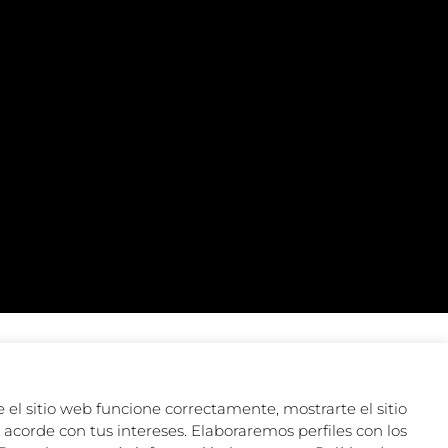
 el sitio web funcione correctamente, mostrarte el sitio
acorde con tus intereses. Elaboraremos perfiles con los