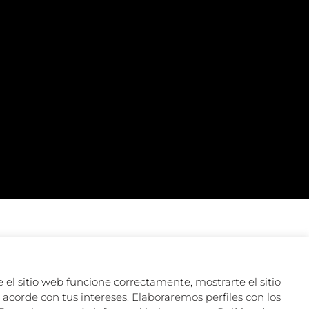
 el sitio web funcione correctamente, mostrarte el sitio
acorde con tus intereses. Elaboraremos perfiles con los